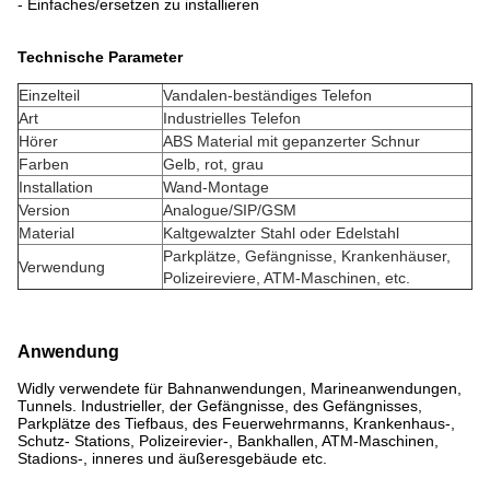
- Einfaches/ersetzen zu installieren
Technische Parameter
Einzelteil
Vandalen-beständiges Telefon
Art
Industrielles Telefon
Hörer
ABS Material mit gepanzerter Schnur
Farben
Gelb, rot, grau
Installation
Wand-Montage
Version
Analogue/SIP/GSM
Material
Kaltgewalzter Stahl oder Edelstahl
Parkplätze, Gefängnisse, Krankenhäuser,
Verwendung
Polizeireviere, ATM-Maschinen, etc.
Anwendung
Widly verwendete für Bahnanwendungen, Marineanwendungen,
Tunnels. Industrieller, der Gefängnisse, des Gefängnisses,
Parkplätze des Tiefbaus, des Feuerwehrmanns, Krankenhaus-,
Schutz- Stations, Polizeirevier-, Bankhallen, ATM-Maschinen,
Stadions-, inneres und äußeresgebäude etc.