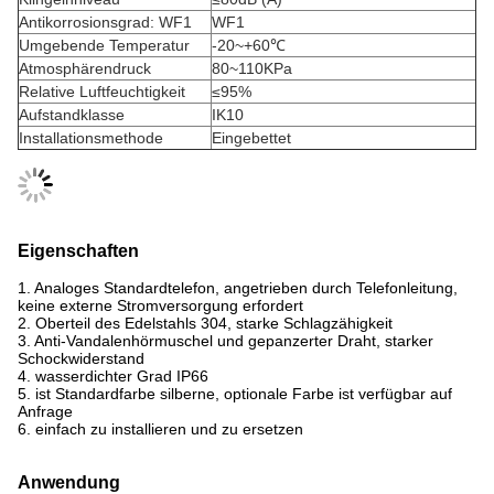
Antikorrosionsgrad: WF1
WF1
Umgebende Temperatur
-20~+60℃
Atmosphärendruck
80~110KPa
Relative Luftfeuchtigkeit
≤95%
Aufstandklasse
IK10
Installationsmethode
Eingebettet
Eigenschaften
1. Analoges Standardtelefon, angetrieben durch Telefonleitung,
keine externe Stromversorgung erfordert
2. Oberteil des Edelstahls 304, starke Schlagzähigkeit
3. Anti-Vandalenhörmuschel und gepanzerter Draht, starker
Schockwiderstand
4. wasserdichter Grad IP66
5. ist Standardfarbe silberne, optionale Farbe ist verfügbar auf
Anfrage
6. einfach zu installieren und zu ersetzen
Anwendung