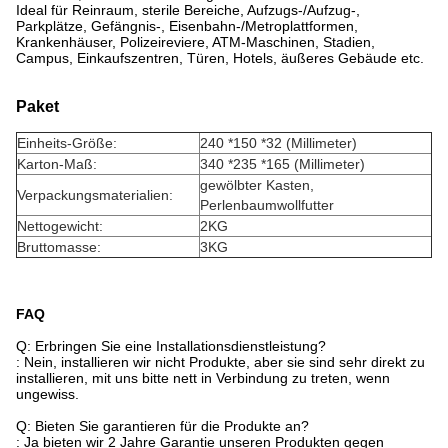
Ideal für Reinraum, sterile Bereiche, Aufzugs-/Aufzug-,
Parkplätze, Gefängnis-, Eisenbahn-/Metroplattformen,
Krankenhäuser, Polizeireviere, ATM-Maschinen, Stadien,
Campus, Einkaufszentren, Türen, Hotels, äußeres Gebäude etc.
Paket
Einheits-Größe:
240 *150 *32 (Millimeter)
Karton-Maß:
340 *235 *165 (Millimeter)
gewölbter Kasten,
Verpackungsmaterialien:
Perlenbaumwollfutter
Nettogewicht:
2KG
Bruttomasse:
3KG
FAQ
Q: Erbringen Sie eine Installationsdienstleistung?
: Nein, installieren wir nicht Produkte, aber sie sind sehr direkt zu
installieren, mit uns bitte nett in Verbindung zu treten, wenn
ungewiss.
Q: Bieten Sie garantieren für die Produkte an?
: Ja bieten wir 2 Jahre Garantie unseren Produkten gegen