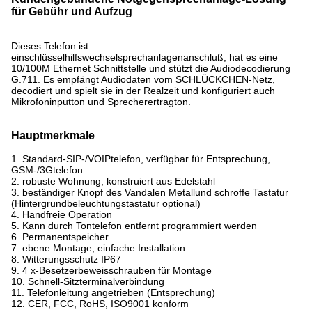
für Gebühr und Aufzug
Dieses Telefon ist
einschlüsselhilfswechselsprechanlagenanschluß, hat es eine
10/100M Ethernet Schnittstelle und stützt die Audiodecodierung
G.711. Es empfängt Audiodaten vom SCHLÜCKCHEN-Netz,
decodiert und spielt sie in der Realzeit und konfiguriert auch
Mikrofoninputton und Sprecherertragton.
Hauptmerkmale
1. Standard-SIP-/VOIPtelefon, verfügbar für Entsprechung,
GSM-/3Gtelefon
2. robuste Wohnung, konstruiert aus Edelstahl
3. beständiger Knopf des Vandalen Metallund schroffe Tastatur
(Hintergrundbeleuchtungstastatur optional)
4. Handfreie Operation
5. Kann durch Tontelefon entfernt programmiert werden
6. Permanentspeicher
7. ebene Montage, einfache Installation
8. Witterungsschutz IP67
9. 4 x-Besetzerbeweisschrauben für Montage
10. Schnell-Sitzterminalverbindung
11. Telefonleitung angetrieben (Entsprechung)
12. CER, FCC, RoHS, ISO9001 konform