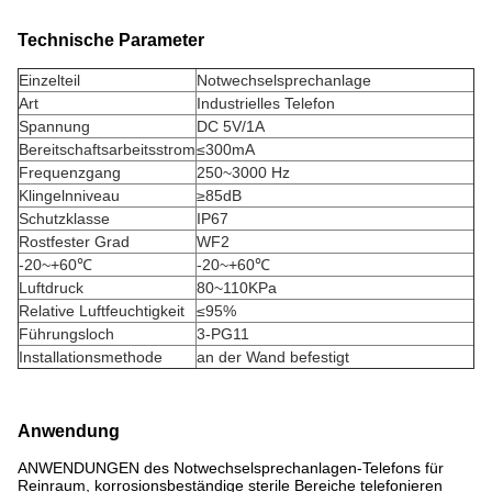
Technische Parameter
Einzelteil
Notwechselsprechanlage
Art
Industrielles Telefon
Spannung
DC 5V/1A
Bereitschaftsarbeitsstrom
≤300mA
Frequenzgang
250~3000 Hz
Klingelnniveau
≥85dB
Schutzklasse
IP67
Rostfester Grad
WF2
-20~+60℃
-20~+60℃
Luftdruck
80~110KPa
Relative Luftfeuchtigkeit
≤95%
Führungsloch
3-PG11
Installationsmethode
an der Wand befestigt
Anwendung
ANWENDUNGEN des Notwechselsprechanlagen-Telefons für
Reinraum, korrosionsbeständige sterile Bereiche telefonieren