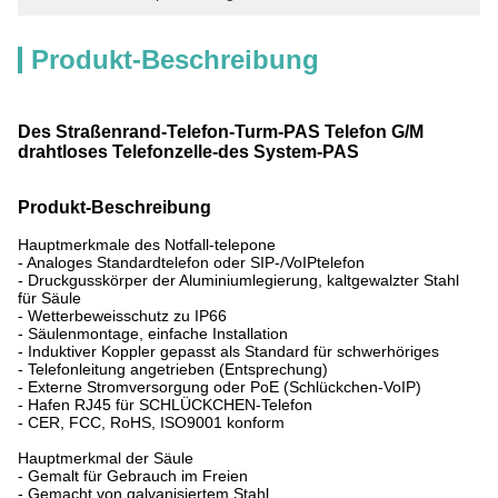
Produkt-Beschreibung
Des Straßenrand-Telefon-Turm-PAS Telefon G/M
drahtloses Telefonzelle-des System-PAS
Produkt-Beschreibung
Hauptmerkmale des Notfall-telepone
- Analoges Standardtelefon oder SIP-/VoIPtelefon
- Druckgusskörper der Aluminiumlegierung, kaltgewalzter Stahl
für Säule
- Wetterbeweisschutz zu IP66
- Säulenmontage, einfache Installation
- Induktiver Koppler gepasst als Standard für schwerhöriges
- Telefonleitung angetrieben (Entsprechung)
- Externe Stromversorgung oder PoE (Schlückchen-VoIP)
- Hafen RJ45 für SCHLÜCKCHEN-Telefon
- CER, FCC, RoHS, ISO9001 konform
Hauptmerkmal der Säule
- Gemalt für Gebrauch im Freien
- Gemacht von galvanisiertem Stahl