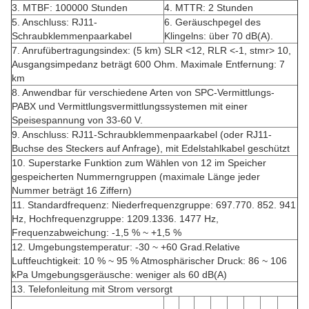
3. MTBF: 100000 Stunden
4. MTTR: ​​2 Stunden
5. Anschluss: RJ11-
6. Geräuschpegel des
Schraubklemmenpaarkabel
Klingelns: über 70 dB(A).
7. Anrufübertragungsindex: (5 km) SLR <12, RLR <-1, stmr> 10,
Ausgangsimpedanz beträgt 600 Ohm. Maximale Entfernung: 7
km
8. Anwendbar für verschiedene Arten von SPC-Vermittlungs-
PABX und Vermittlungsvermittlungssystemen mit einer
Speisespannung von 33-60 V.
9. Anschluss: RJ11-Schraubklemmenpaarkabel (oder RJ11-
Buchse des Steckers auf Anfrage), mit Edelstahlkabel geschützt
10. Superstarke Funktion zum Wählen von 12 im Speicher
gespeicherten Nummerngruppen (maximale Länge jeder
Nummer beträgt 16 Ziffern)
11. Standardfrequenz: Niederfrequenzgruppe: 697.770. 852. 941
Hz, Hochfrequenzgruppe: 1209.1336. 1477 Hz,
Frequenzabweichung: -1,5 % ~ +1,5 %
12. Umgebungstemperatur: -30 ~ +60 Grad.Relative
Luftfeuchtigkeit: 10 % ~ 95 % Atmosphärischer Druck: 86 ~ 106
kPa Umgebungsgeräusche: weniger als 60 dB(A)
13. Telefonleitung mit Strom versorgt