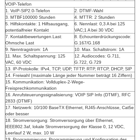
VOIP-Telefon
1. VoIP-SIP2.0-Telefon
2. DTMF-Wahl
3. MTBF100000 Stunden
4. MTTR: ​​2 Stunden
5. Hilfskontakte: 1 Hilfsausgang,
6. Nennlast: 0,3 A bei 125
potentialfreier Kontakt
VAC;1 A bei 30 VDC
7. Kontaktbewertungen.Last:
8. Echounterdrückungscode:
Ohmsche Last
G.167/G.168
9. Nenntragstrom: 1A
10. Max. Schaltstrom: 1A
11. Max. Schaltspannung: 125
12. Audiocodes: G.711,
VAC, 60 VDC
G.722, G.729
13. IP-Protokolle: IPv4, TCP, UDP, TFTP, RTP, RTCP, DHCP, SIP
14. Freiwahl (maximale Länge jeder Nummer beträgt 16 Ziffern)
15. Kommunikation: Vollduplex-2-Wege-
Freisprechkommunikation
16. Anrufsteuerungssignalisierung: VOIP SIP Info (DTMF), RFC
2833 (DTMF)
17. Netzwerk: 10/100 BaseTX Ethernet, RJ45-Anschlüsse, Cat5e
oder besser
18. Stromversorgung: Stromversorgung über Ethernet,
IEEE802.3af, lokale Stromversorgung der Klasse 0, 12 VDC,
Leerlauf 2 W, max. 10 W
19. Programmierung: Programmierung und Konfiguration des