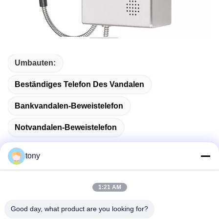
Umbauten:
Beständiges Telefon Des Vandalen
Bankvandalen-Beweistelefon
Notvandalen-Beweistelefon
tony
Schnelle Kontaktaufnahme
1:21 AM
Good day, what product are you looking for?
Adresse