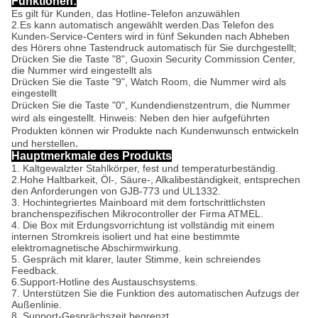
Funktionen:
Es gilt für Kunden, das Hotline-Telefon anzuwählen
2.Es kann automatisch angewählt werden.Das Telefon des
Kunden-Service-Centers wird in fünf Sekunden nach Abheben
des Hörers ohne Tastendruck automatisch für Sie durchgestellt;
Drücken Sie die Taste "8", Guoxin Security Commission Center,
die Nummer wird eingestellt als
Drücken Sie die Taste "9", Watch Room, die Nummer wird als
eingestellt
Drücken Sie die Taste "0", Kundendienstzentrum, die Nummer
wird als eingestellt. Hinweis: Neben den hier aufgeführten
Produkten können wir Produkte nach Kundenwunsch entwickeln
.
und herstellen
Hauptmerkmale des Produkts
1. Kaltgewalzter Stahlkörper, fest und temperaturbeständig.
2.Hohe Haltbarkeit, Öl-, Säure-, Alkalibeständigkeit, entsprechen
den Anforderungen von GJB-773 und UL1332.
3. Hochintegriertes Mainboard mit dem fortschrittlichsten
branchenspezifischen Mikrocontroller der Firma ATMEL.
4. Die Box mit Erdungsvorrichtung ist vollständig mit einem
internen Stromkreis isoliert und hat eine bestimmte
elektromagnetische Abschirmwirkung.
5. Gespräch mit klarer, lauter Stimme, kein schreiendes
Feedback.
6.Support-Hotline des Austauschsystems.
7. Unterstützen Sie die Funktion des automatischen Aufzugs der
Außenlinie.
8. Support-Gesprächszeit begrenzt.