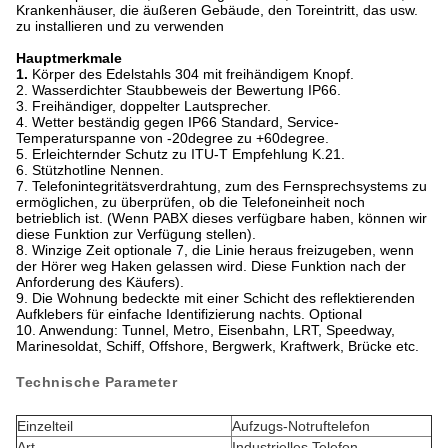
Krankenhäuser, die äußeren Gebäude, den Toreintritt, das usw.
zu installieren und zu verwenden
Hauptmerkmale
1.
Körper des Edelstahls 304 mit freihändigem Knopf.
2. Wasserdichter Staubbeweis der Bewertung IP66.
3. Freihändiger, doppelter Lautsprecher.
4. Wetter beständig gegen IP66 Standard, Service-
Temperaturspanne von -20degree zu +60degree.
5. Erleichternder Schutz zu ITU-T Empfehlung K.21.
6. Stützhotline Nennen.
7. Telefonintegritätsverdrahtung, zum des Fernsprechsystems zu
ermöglichen, zu überprüfen, ob die Telefoneinheit noch
betrieblich ist. (Wenn PABX dieses verfügbare haben, können wir
diese Funktion zur Verfügung stellen).
8. Winzige Zeit optionale 7, die Linie heraus freizugeben, wenn
der Hörer weg Haken gelassen wird. Diese Funktion nach der
Anforderung des Käufers).
9. Die Wohnung bedeckte mit einer Schicht des reflektierenden
Aufklebers für einfache Identifizierung nachts. Optional
10. Anwendung: Tunnel, Metro, Eisenbahn, LRT, Speedway,
Marinesoldat, Schiff, Offshore, Bergwerk, Kraftwerk, Brücke etc.
Technische Parameter
Einzelteil
Aufzugs-Notruftelefon
Art
Industrielles Telefon