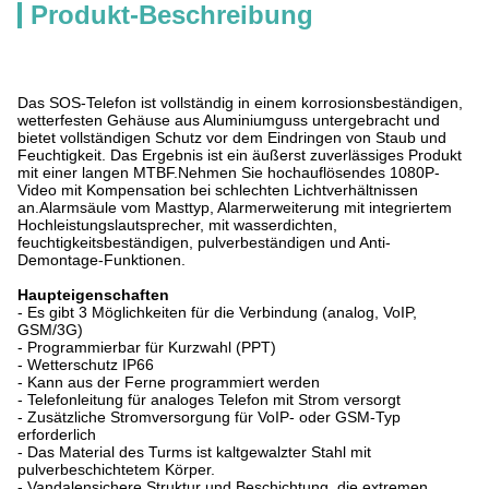
Produkt-Beschreibung
Das SOS-Telefon ist vollständig in einem korrosionsbeständigen,
wetterfesten Gehäuse aus Aluminiumguss untergebracht und
bietet vollständigen Schutz vor dem Eindringen von Staub und
Feuchtigkeit. Das Ergebnis ist ein äußerst zuverlässiges Produkt
mit einer langen MTBF.Nehmen Sie hochauflösendes 1080P-
Video mit Kompensation bei schlechten Lichtverhältnissen
an.Alarmsäule vom Masttyp, Alarmerweiterung mit integriertem
Hochleistungslautsprecher, mit wasserdichten,
feuchtigkeitsbeständigen, pulverbeständigen und Anti-
Demontage-Funktionen.
Haupteigenschaften
- Es gibt 3 Möglichkeiten für die Verbindung (analog, VoIP,
GSM/3G)
- Programmierbar für Kurzwahl (PPT)
- Wetterschutz IP66
- Kann aus der Ferne programmiert werden
- Telefonleitung für analoges Telefon mit Strom versorgt
- Zusätzliche Stromversorgung für VoIP- oder GSM-Typ
erforderlich
- Das Material des Turms ist kaltgewalzter Stahl mit
pulverbeschichtetem Körper.
- Vandalensichere Struktur und Beschichtung, die extremen