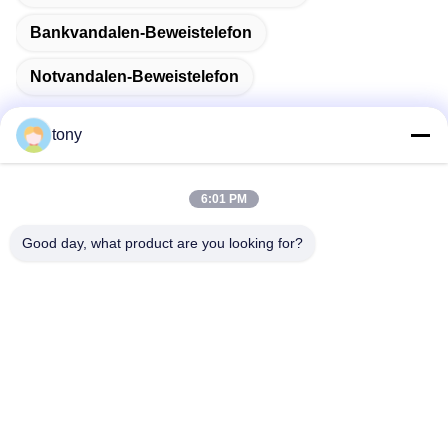
Bankvandalen-Beweistelefon
Notvandalen-Beweistelefon
tony
Schnelle Kontaktaufnahme
6:01 PM
Good day, what product are you looking for?
Adresse
Zhihui Innovation Center, Gebäude A, Raum 607, Shenzhen
- 518102, Guangdong, China
Telefon
86--19926404701
E-Mail
tony@szyuantong.com