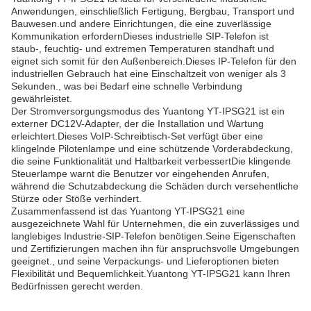
Anwendungen, einschließlich Fertigung, Bergbau, Transport und
Bauwesen.und andere Einrichtungen, die eine zuverlässige
Kommunikation erfordernDieses industrielle SIP-Telefon ist
staub-, feuchtig- und extremen Temperaturen standhaft und
eignet sich somit für den Außenbereich.Dieses IP-Telefon für den
industriellen Gebrauch hat eine Einschaltzeit von weniger als 3
Sekunden., was bei Bedarf eine schnelle Verbindung
gewährleistet.
Der Stromversorgungsmodus des Yuantong YT-IPSG21 ist ein
externer DC12V-Adapter, der die Installation und Wartung
erleichtert.Dieses VoIP-Schreibtisch-Set verfügt über eine
klingelnde Pilotenlampe und eine schützende Vorderabdeckung,
die seine Funktionalität und Haltbarkeit verbessertDie klingende
Steuerlampe warnt die Benutzer vor eingehenden Anrufen,
während die Schutzabdeckung die Schäden durch versehentliche
Stürze oder Stöße verhindert.
Zusammenfassend ist das Yuantong YT-IPSG21 eine
ausgezeichnete Wahl für Unternehmen, die ein zuverlässiges und
langlebiges Industrie-SIP-Telefon benötigen.Seine Eigenschaften
und Zertifizierungen machen ihn für anspruchsvolle Umgebungen
geeignet., und seine Verpackungs- und Lieferoptionen bieten
Flexibilität und Bequemlichkeit.Yuantong YT-IPSG21 kann Ihren
Bedürfnissen gerecht werden.