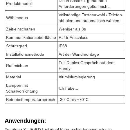
Die in Absatz 1 genannten
Produktmodell
Anforderungen gelten nicht.
Vollständige Tastaturwahl / Telefon
Wählmodus
abholen und automatisch wählen
Zeit einschalten
Weniger als 3s
Kommunikationsoberfläche
RJ45-Anschluss
Schutzgrad
IP68
Installationsmethode
Art der Wandmontage
Full Duplex Gespräch auf dem
Ruf mich an
Handy
Material
Aluminiumlegierung
Lampen mit
Ich habe...
Schallvorrichtung
Betriebstemperaturbereich
-30°C bis +70°C
Anwendungen:
Yuantong YT-IPSG21 ist ideal für verschiedene industrielle