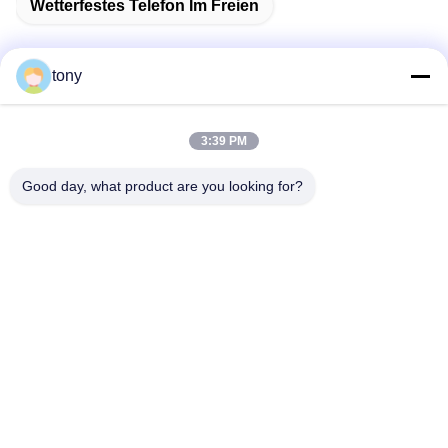
Wetterfestes Telefon Im Freien
tony
Schnelle Kontaktaufnahme
3:39 PM
Adresse
Good day, what product are you looking for?
Zhihui Innovation Center, Gebäude A, Raum 607, Shenzhen
- 518102, Guangdong, China
Telefon
86--19926404701
E-Mail
tony@szyuantong.com