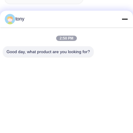
tony
Schnelle Kontaktaufnahme
2:50 PM
Adresse
Good day, what product are you looking for?
Zhihui Innovation Center, Gebäude A, Raum 607, Shenzhen
- 518102, Guangdong, China
Telefon
86--19926404701
E-Mail
tony@szyuantong.com