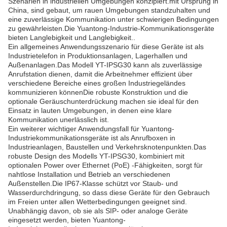
Szenarien in industriellen Umgebungen konzipiert.mit Ursprung in
China, sind gebaut, um rauen Umgebungen standzuhalten und
eine zuverlässige Kommunikation unter schwierigen Bedingungen
zu gewährleisten.Die Yuantong-Industrie-Kommunikationsgeräte
bieten Langlebigkeit und Langlebigkeit..
Ein allgemeines Anwendungsszenario für diese Geräte ist als
Industrietelefon in Produktionsanlagen, Lagerhallen und
Außenanlagen.Das Modell YT-IPSG30 kann als zuverlässige
Anrufstation dienen, damit die Arbeitnehmer effizient über
verschiedene Bereiche eines großen Industriegeländes
kommunizieren könnenDie robuste Konstruktion und die
optionale Geräuschunterdrückung machen sie ideal für den
Einsatz in lauten Umgebungen, in denen eine klare
Kommunikation unerlässlich ist.
Ein weiterer wichtiger Anwendungsfall für Yuantong-
Industriekommunikationsgeräte ist als Anrufboxen in
Industrieanlagen, Baustellen und Verkehrsknotenpunkten.Das
robuste Design des Modells YT-IPSG30, kombiniert mit
optionalen Power over Ethernet (PoE) -Fähigkeiten, sorgt für
nahtlose Installation und Betrieb an verschiedenen
Außenstellen.Die IP67-Klasse schützt vor Staub- und
Wasserdurchdringung, so dass diese Geräte für den Gebrauch
im Freien unter allen Wetterbedingungen geeignet sind.
Unabhängig davon, ob sie als SIP- oder analoge Geräte
eingesetzt werden, bieten Yuantong-