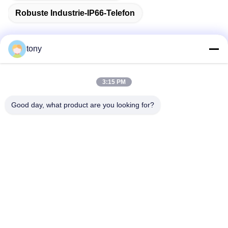
Robuste Industrie-IP66-Telefon
tony
Schnelle Kontaktaufnahme
3:15 PM
Adresse
Good day, what product are you looking for?
Zhihui Innovation Center, Gebäude A, Raum 607, Shenzhen
- 518102, Guangdong, China
Telefon
86--19926404701
E-Mail
tony@szyuantong.com