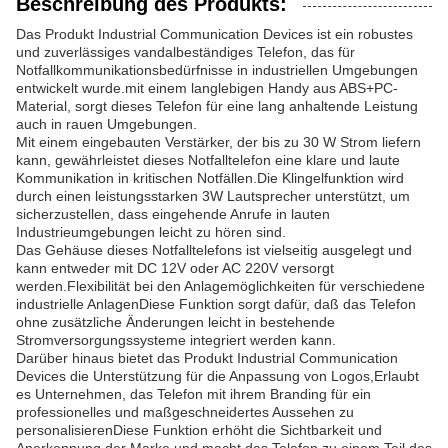
Beschreibung des Produkts:
Das Produkt Industrial Communication Devices ist ein robustes
und zuverlässiges vandalbeständiges Telefon, das für
Notfallkommunikationsbedürfnisse in industriellen Umgebungen
entwickelt wurde.mit einem langlebigen Handy aus ABS+PC-
Material, sorgt dieses Telefon für eine lang anhaltende Leistung
auch in rauen Umgebungen.
Mit einem eingebauten Verstärker, der bis zu 30 W Strom liefern
kann, gewährleistet dieses Notfalltelefon eine klare und laute
Kommunikation in kritischen Notfällen.Die Klingelfunktion wird
durch einen leistungsstarken 3W Lautsprecher unterstützt, um
sicherzustellen, dass eingehende Anrufe in lauten
Industrieumgebungen leicht zu hören sind.
Das Gehäuse dieses Notfalltelefons ist vielseitig ausgelegt und
kann entweder mit DC 12V oder AC 220V versorgt
werden.Flexibilität bei den Anlagemöglichkeiten für verschiedene
industrielle AnlagenDiese Funktion sorgt dafür, daß das Telefon
ohne zusätzliche Änderungen leicht in bestehende
Stromversorgungssysteme integriert werden kann.
Darüber hinaus bietet das Produkt Industrial Communication
Devices die Unterstützung für die Anpassung von Logos,Erlaubt
es Unternehmen, das Telefon mit ihrem Branding für ein
professionelles und maßgeschneidertes Aussehen zu
personalisierenDiese Funktion erhöht die Sichtbarkeit und