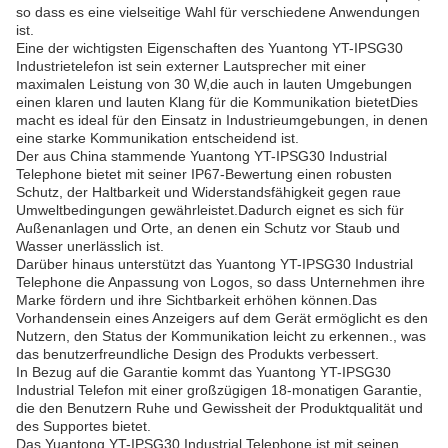
so dass es eine vielseitige Wahl für verschiedene Anwendungen
ist.
Eine der wichtigsten Eigenschaften des Yuantong YT-IPSG30
Industrietelefon ist sein externer Lautsprecher mit einer
maximalen Leistung von 30 W,die auch in lauten Umgebungen
einen klaren und lauten Klang für die Kommunikation bietetDies
macht es ideal für den Einsatz in Industrieumgebungen, in denen
eine starke Kommunikation entscheidend ist.
Der aus China stammende Yuantong YT-IPSG30 Industrial
Telephone bietet mit seiner IP67-Bewertung einen robusten
Schutz, der Haltbarkeit und Widerstandsfähigkeit gegen raue
Umweltbedingungen gewährleistet.Dadurch eignet es sich für
Außenanlagen und Orte, an denen ein Schutz vor Staub und
Wasser unerlässlich ist.
Darüber hinaus unterstützt das Yuantong YT-IPSG30 Industrial
Telephone die Anpassung von Logos, so dass Unternehmen ihre
Marke fördern und ihre Sichtbarkeit erhöhen können.Das
Vorhandensein eines Anzeigers auf dem Gerät ermöglicht es den
Nutzern, den Status der Kommunikation leicht zu erkennen., was
das benutzerfreundliche Design des Produkts verbessert.
In Bezug auf die Garantie kommt das Yuantong YT-IPSG30
Industrial Telefon mit einer großzügigen 18-monatigen Garantie,
die den Benutzern Ruhe und Gewissheit der Produktqualität und
des Supportes bietet.
Das Yuantong YT-IPSG30 Industrial Telephone ist mit seinen