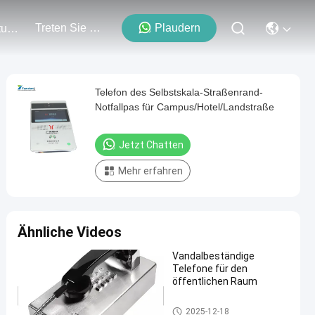
Treten Sie Mit Uns In Verbindung
Plaudern
Veranstaltungen
Telefon des Selbstskala-Straßenrand-
Notfallpas für Campus/Hotel/Landstraße
Jetzt Chatten
Mehr erfahren
Ähnliche Videos
Vandalbeständige
Telefone für den
öffentlichen Raum
Vandalen-beständiges Telefon
2025-12-18