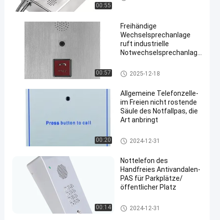
00:55
Freihändige
Wechselsprechanlage
ruft industrielle
Notwechselsprechanlage
für öffentliche Orte an
Hilfepunkt-Intercom
00:57
2025-12-18
Allgemeine Telefonzelle-
im Freien nicht rostende
Säule des Notfallpas, die
Art anbringt
Hilfepunkt-Intercom
00:20
2024-12-31
Nottelefon des
Handfreies Antivandalen-
PAS für Parkplätze/
öffentlicher Platz
Hilfepunkt-Intercom
00:14
2024-12-31