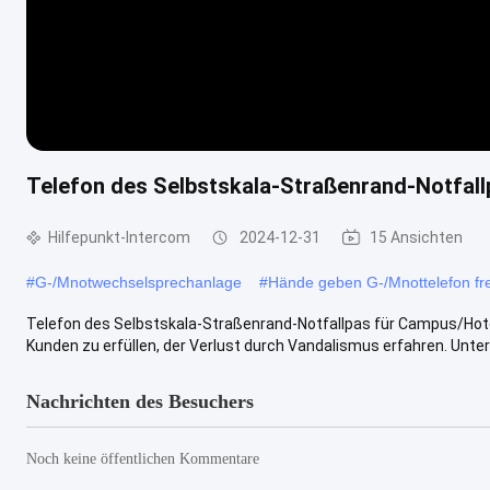
Telefon des Selbstskala-Straßenrand-Notfal
Hilfepunkt-Intercom
2024-12-31
15 Ansichten
#
G-/Mnotwechselsprechanlage
#
Hände geben G-/Mnottelefon fre
Telefon des Selbstskala-Straßenrand-Notfallpas für Campus/Hot
Kunden zu erfüllen, der Verlust durch Vandalismus erfahren. Unterg
Nachrichten des Besuchers
Noch keine öffentlichen Kommentare