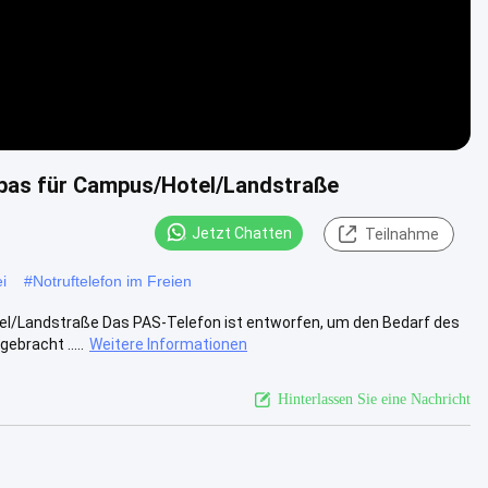
lpas für Campus/Hotel/Landstraße
Jetzt Chatten
Teilnahme
i
#
Notruftelefon im Freien
el/Landstraße Das PAS-Telefon ist entworfen, um den Bedarf des
ebracht .....
Weitere Informationen
Hinterlassen Sie eine Nachricht