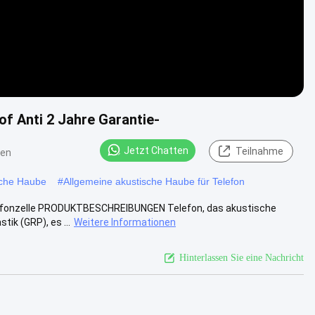
f Anti 2 Jahre Garantie-
Jetzt Chatten
Teilnahme
ten
sche Haube
#
Allgemeine akustische Haube für Telefon
lefonzelle PRODUKTBESCHREIBUNGEN Telefon, das akustische
ik (GRP), es ...
Weitere Informationen
Hinterlassen Sie eine Nachricht