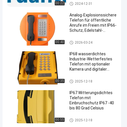
Telefon-akustische Haube
00:22
2024-12-31
Analog-Explosionssichere
Telefon für öffentliche
Anrufe im Freien mit IP66-
Schutz, Edelstahl-
Tastatur und 30W
eingebauten Verstärker
Explosionssicheres Telefon
00:40
2026-03-24
IP68 wasserdichtes
Industrie-Wetterfestes
Telefon mit optionaler
Kamera und digitaler
Anzeige für den
Notfalleinsatz im Freien
Industrielles wetterfestes Tele
00:35
2025-12-18
fon
IP67 Witterungsdichtes
Telefon mit
Einbruchschutz IP67 -40
bis 80 Grad Celsius
Industrielle Kommunikationsg
00:55
2025-12-18
eräte