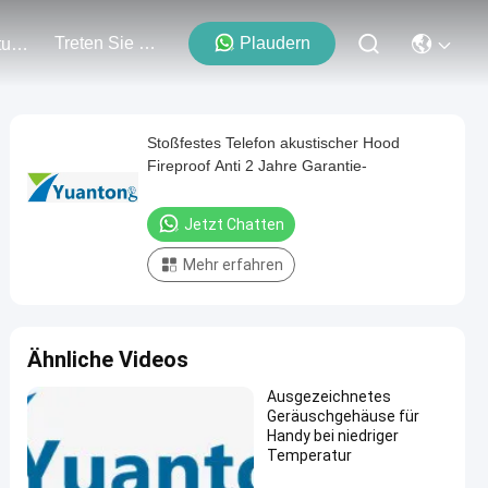
Treten Sie Mit Uns In Verbindung
Plaudern
Veranstaltungen
Stoßfestes Telefon akustischer Hood
Fireproof Anti 2 Jahre Garantie-
Jetzt Chatten
Mehr erfahren
Ähnliche Videos
Ausgezeichnetes
Geräuschgehäuse für
Handy bei niedriger
Temperatur