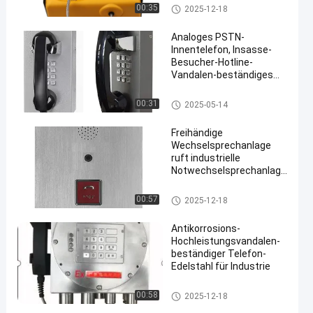
Notfalleinsatz im Freien
Industrielles wetterfestes Tele
00:35
2025-12-18
fon
Analoges PSTN-
Innentelefon, Insasse-
Besucher-Hotline-
Vandalen-beständiges
Telefon
Vandalen-beständiges Telefon
00:31
2025-05-14
Freihändige
Wechselsprechanlage
ruft industrielle
Notwechselsprechanlage
für öffentliche Orte an
Hilfepunkt-Intercom
00:57
2025-12-18
Antikorrosions-
Hochleistungsvandalen-
beständiger Telefon-
Edelstahl für Industrie
Notrufbox
00:58
2025-12-18