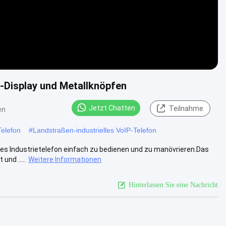
D-Display und Metallknöpfen
Jetzt Chatten
Teilnahme
en
Telefon
#
Landstraßen-industrielles VoIP-Telefon
ses Industrietelefon einfach zu bedienen und zu manövrieren.Das
und .....
Weitere Informationen
Hinterlassen Sie eine Nachricht