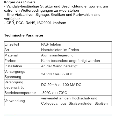
Körper des Pulvers.
- Vandale-beständige Struktur und Beschichtung entworfen, um
extremen Wetterbedingungen zu widerstehen
- Eine Vielzahl von Signage, Grafiken und Farbwahlen sind-
verfügbar
- CER, FCC, RoHS, ISO9001 konform
Technische Parameter
Einzelteil
PAS-Telefon
Art
Notruftelefon im Freien
Material
Aluminiumlegierung
Farben
Kann besonders angefertigt werden
Installation
An der Wand befestigt
Versorgungs-
24 VDC bis 65 VDC
Spannung
Versorgung
DC 20mA zu 100 MA DC
gegenwärtig
Betriebstemperatur
-30°C zu +70°C
verwendet an den Hochschul- und
Verwendung
Collegecampus, Straßenränder, Straßen