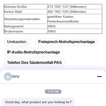
Einheits-Größe:
373 *282 *137 (Millimeter)
Karton-Maß:
400 *352 *150 (Millimeter)
gewölbter Kasten,
Verpackungsmaterialien:
Perlenbaumwollfutter
Nettogewicht:
28KG
Bruttomasse:
30KG
Umbauten:
Freisprech-Notrufsprechanlage
IP-Audio-Notrufsprechanlage
Telefon Des Säulennotfall PAS
tony
Schnelle Kontaktaufnahme
7:24 AM
Good day, what product are you looking for?
Adresse