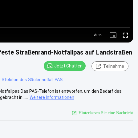
Auto
Picture-
Fullscre
in-
Picture
feste Straßenrand-Notfallpas auf Landstraßen
Jetzt Chatten
Teilnahme
#
Telefon des Säulennotfall PAS
otfallpas Das PAS-Telefon ist entworfen, um den Bedarf des
bracht in .....
Weitere Informationen
Hinterlassen Sie eine Nachricht