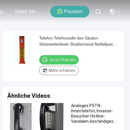
Treten Sie Mit Uns In Verbindung
Plaudern
Veranstaltungen
Telefon-Telefonzelle des Säulen-
Stützwetterfeste Straßenrand-Notfallpas
auf Landstraßen
Jetzt Chatten
Mehr erfahren
Ähnliche Videos
Analoges PSTN-
Innentelefon, Insasse-
Besucher-Hotline-
Vandalen-beständiges
Telefon