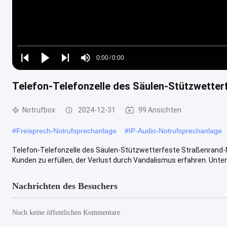
Loaded
:
0%
0:00
/
0:00
Play
Play
Play
Mute
Current
Duration
next
next
Telefon-Telefonzelle des Säulen-Stützwetter
Time
Notrufbox
2024-12-31
99 Ansichten
#
Freisprech-Notrufsprechanlage
#
IP-Audio-Notrufsprechanlage
Telefon-Telefonzelle des Säulen-Stützwetterfeste Straßenrand-N
Kunden zu erfüllen, der Verlust durch Vandalismus erfahren. Unterge
Nachrichten des Besuchers
Noch keine öffentlichen Kommentare