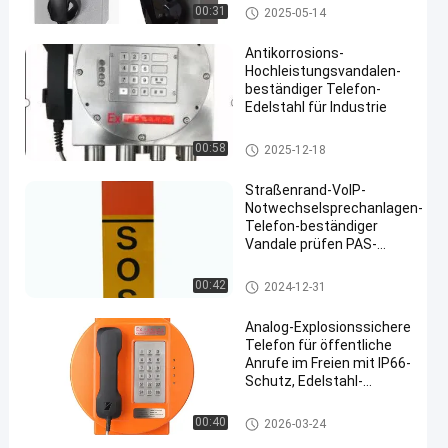
Vandalen-beständiges Telefon
00:31
2025-05-14
Antikorrosions-
Hochleistungsvandalen-
beständiger Telefon-
Edelstahl für Industrie
en
Notrufbox
00:58
2025-12-18
Straßenrand-VoIP-
Notwechselsprechanlagen-
Telefon-beständiger
Vandale prüfen PAS-
Telefon-Säulen-Montage
Notrufbox
00:42
2024-12-31
Analog-Explosionssichere
Telefon für öffentliche
Anrufe im Freien mit IP66-
Schutz, Edelstahl-
Tastatur und 30W
eingebauten Verstärker
Explosionssicheres Telefon
00:40
2026-03-24