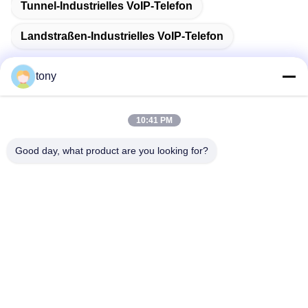
Tunnel-Industrielles VoIP-Telefon
Landstraßen-Industrielles VoIP-Telefon
tony
Schnelle Kontaktaufnahme
10:41 PM
Good day, what product are you looking for?
Adresse
Zhihui Innovation Center, Gebäude A, Raum 607, Shenzhen
- 518102, Guangdong, China
Telefon
86--19926404701
E-Mail
tony@szyuantong.com