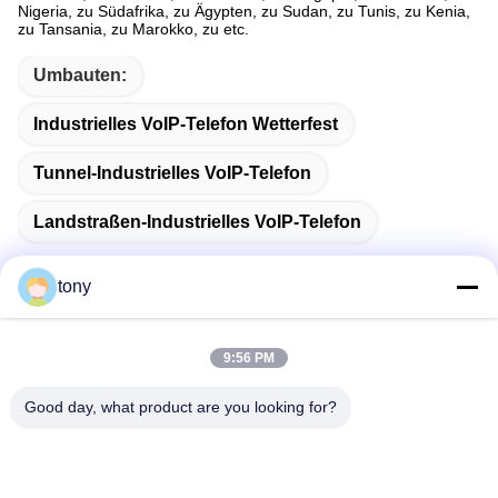
Nigeria, zu Südafrika, zu Ägypten, zu Sudan, zu Tunis, zu Kenia,
zu Tansania, zu Marokko, zu etc.
Umbauten:
Industrielles VoIP-Telefon Wetterfest
Tunnel-Industrielles VoIP-Telefon
Landstraßen-Industrielles VoIP-Telefon
tony
Schnelle Kontaktaufnahme
9:56 PM
Good day, what product are you looking for?
Adresse
Zhihui Innovation Center, Gebäude A, Raum 607, Shenzhen
- 518102, Guangdong, China