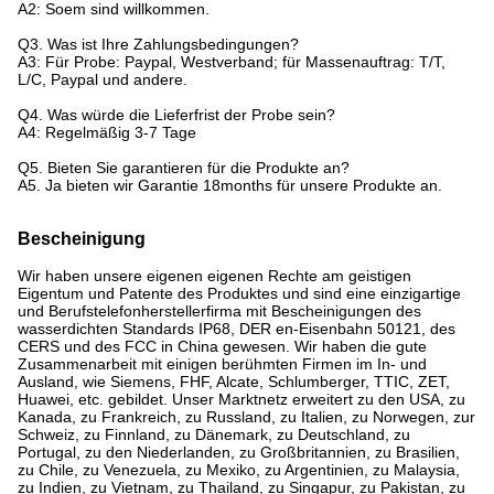
A2: Soem sind willkommen.
Q3. Was ist Ihre Zahlungsbedingungen?
A3: Für Probe: Paypal, Westverband; für Massenauftrag: T/T,
L/C, Paypal und andere.
Q4. Was würde die Lieferfrist der Probe sein?
A4: Regelmäßig 3-7 Tage
Q5. Bieten Sie garantieren für die Produkte an?
A5. Ja bieten wir Garantie 18months für unsere Produkte an.
Bescheinigung
Wir haben unsere eigenen eigenen Rechte am geistigen
Eigentum und Patente des Produktes und sind eine einzigartige
und Berufstelefonherstellerfirma mit Bescheinigungen des
wasserdichten Standards IP68, DER en-Eisenbahn 50121, des
CERS und des FCC in China gewesen. Wir haben die gute
Zusammenarbeit mit einigen berühmten Firmen im In- und
Ausland, wie Siemens, FHF, Alcate, Schlumberger, TTIC, ZET,
Huawei, etc. gebildet. Unser Marktnetz erweitert zu den USA, zu
Kanada, zu Frankreich, zu Russland, zu Italien, zu Norwegen, zur
Schweiz, zu Finnland, zu Dänemark, zu Deutschland, zu
Portugal, zu den Niederlanden, zu Großbritannien, zu Brasilien,
zu Chile, zu Venezuela, zu Mexiko, zu Argentinien, zu Malaysia,
zu Indien, zu Vietnam, zu Thailand, zu Singapur, zu Pakistan, zu