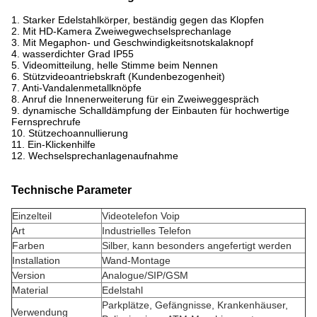
1. Starker Edelstahlkörper, beständig gegen das Klopfen
2. Mit HD-Kamera Zweiwegwechselsprechanlage
3. Mit Megaphon- und Geschwindigkeitsnotskalaknopf
4. wasserdichter Grad IP55
5. Videomitteilung, helle Stimme beim Nennen
6. Stützvideoantriebskraft (Kundenbezogenheit)
7. Anti-Vandalenmetallknöpfe
8. Anruf die Innenerweiterung für ein Zweiweggespräch
9. dynamische Schalldämpfung der Einbauten für hochwertige
Fernsprechrufe
10. Stützechoannullierung
11. Ein-Klickenhilfe
12. Wechselsprechanlagenaufnahme
Technische Parameter
Einzelteil
Videotelefon Voip
Art
Industrielles Telefon
Farben
Silber, kann besonders angefertigt werden
Installation
Wand-Montage
Version
Analogue/SIP/GSM
Material
Edelstahl
Parkplätze, Gefängnisse, Krankenhäuser,
Verwendung