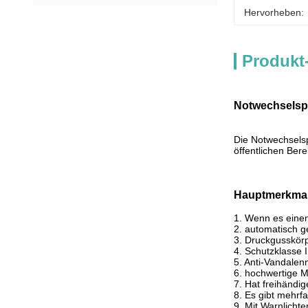
Hervorheben:
Produkt
Notwechselsp
Die Notwechselsp
öffentlichen Ber
Hauptmerkma
1. Wenn es einen
2. automatisch g
3. Druckgusskör
4. Schutzklasse 
5. Anti-Vandalen
6. hochwertige 
7. Hat freihändi
8. Es gibt mehrf
9. Mit Warnlicht