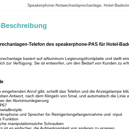
Speakerphone-Notwechselsprechanlage
, 
Hotel-Badezi
-Beschreibung
rechanlagen-Telefon des speakerphone-PAS für Hotel-Ba
rechanlage basiert auf aAluminum Legierungsfrontplatte und stellt eine
eich zur Verfügung. Sie ist entworfen, um den Bedarf von Kunden zu erfü
le
 eingehenden Anruf gibt, schellt das Telefon und die Anzeigelampe blit
eben Antwort, nach dem Klingeln von 5mal, und automatisch die Linie 
per der Aluminiumlegierung
IP67
metallknöpfe
Mikrophone und Sprecher für Reinigertongefangennahme und -input
ge Funktion
ache manipulationssiche Schrauben
ern ist es einfacher, die Aufmerksamkeit von anderen zu erregen