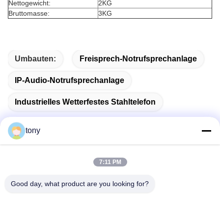
Nettogewicht:
2KG
Bruttomasse:
3KG
Umbauten:
Freisprech-Notrufsprechanlage
IP-Audio-Notrufsprechanlage
Industrielles Wetterfestes Stahltelefon
tony
Schnelle Kontaktaufnahme
7:11 PM
Good day, what product are you looking for?
Adresse
Zhihui Innovation Center, Gebäude A, Raum 607, Shenzhen
- 518102, Guangdong, China