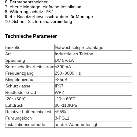
6. Permanentspeicher
7. ebene Montage, einfache Installation
8. Witterungsschutz IP67
9. 4 x-Besetzerbeweisschrauben für Montage
10. Schnell-Sitzterminalverbindung
Technische Parameter
Einzelteil
Notwechselsprechanlage
Art
Industrielles Telefon
Spannung
DC 5V/1A
Bereitschaftsarbeitsstrom
≤300mA
Frequenzgang
250~3000 Hz
Klingelnniveau
≥85dB
Schutzklasse
IP67
Rostfester Grad
WF2
-20~+60℃
-20~+60℃
Luftdruck
80~110KPa
Relative Luftfeuchtigkeit
≤95%
Führungsloch
3-PG11
Installationsmethode
an der Wand befestigt