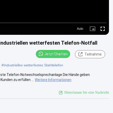
Auto
Picture-
Fullscre
in-
Picture
ndustriellen wetterfesten Telefon-Notfall
Jetzt Chatten
Teilnahme
#
Industrielles wetterfestes Stahltelefon
rfeste Telefon-Notwechselsprechanlage Die Hände geben
unden zu erfüllen ...
Weitere Informationen
Hinterlassen Sie eine Nachricht