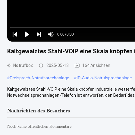
Loaded
:
0%
0:00
/
0:00
Play
Play
Play
Mute
Current
Duration
next
next
Kaltgewalztes Stahl-VOIP eine Skala knöpfen i
Time
Notrufbox
2025-05-13
164 Ansichten
#
Freisprech-Notrufsprechanlage
#
IP-Audio-Notrufsprechanlage
Kaltgewalztes Stahl-VOIP eine Skala knöpfen industrielle wette
Notwechselsprechanlagen-Telefon ist entworfen, den Bedarf des K
Nachrichten des Besuchers
Noch keine öffentlichen Kommentare