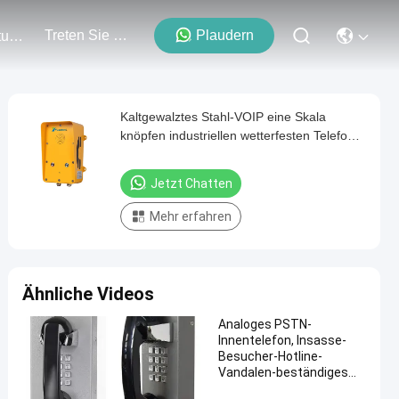
Treten Sie Mit Uns In Verbindung
Plaudern
Veranstaltungen
Kaltgewalztes Stahl-VOIP eine Skala
knöpfen industriellen wetterfesten Telefon-
Notfall
Jetzt Chatten
Mehr erfahren
Ähnliche Videos
Analoges PSTN-
Innentelefon, Insasse-
Besucher-Hotline-
Vandalen-beständiges
Telefon