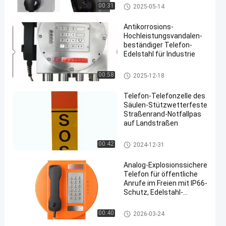
Vandalen-beständiges Telefon
00:31
2025-05-14
Antikorrosions-
Hochleistungsvandalen-
beständiger Telefon-
Edelstahl für Industrie
en
Notrufbox
00:58
2025-12-18
Telefon-Telefonzelle des
Säulen-Stützwetterfeste
Straßenrand-Notfallpas
auf Landstraßen
Notrufbox
00:42
2024-12-31
Analog-Explosionssichere
Telefon für öffentliche
Anrufe im Freien mit IP66-
Schutz, Edelstahl-
Tastatur und 30W
eingebauten Verstärker
Explosionssicheres Telefon
00:40
2026-03-24