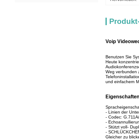
Produkt
Voip Videowec
Benutzen Sie Sys
Heute konzentrie
Audiokonferenzs
Weg verbunden zu
Telefoninstallat
und einfachem M
Eigenschafte
Spracheigenscha
- Linien der Un
- Codec: G.711A/
- Echoannullieru
- Stützt voll- Dup
- SCHLÜCKCHEN-
Gleicher zu blick