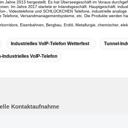
m Jahre 2013 hergestellt. Es hat Überseegeschäft im Voraus durchgefü
nen. Im Jahre 2017 startete er Inlandsgeschäft. Hauptgeschäft: industr
efon-, Videotelefone und SCHLÜCKCHEN Telefone, industrielle analoge T
e Telefone, Versandmanagementsysteme, etc. Die Produkte werden hau
orridore, Eisenbahnen, Bergbau, Erdöl, Metallurgie, chemischer, elek
Industrielles VoIP-Telefon Wetterfest
Tunnel-Indu
Industrielles VoIP-Telefon
elle Kontaktaufnahme
dresse