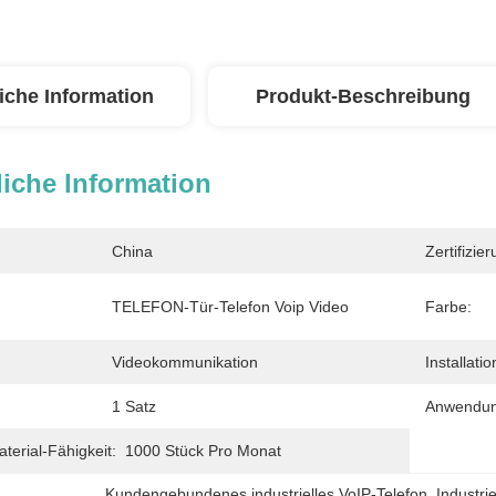
iche Information
Produkt-Beschreibung
iche Information
China
Zertifizier
TELEFON-Tür-Telefon Voip Video
Farbe:
Videokommunikation
Installatio
1 Satz
Anwendun
erial-Fähigkeit:
1000 Stück Pro Monat
Kundengebundenes industrielles VoIP-Telefon
, 
Industri