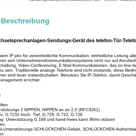
-Beschreibung
hselsprechanlagen-Sendungs-Gerät des telefon-Tür-Telef
tem IP pbx für vereinheitlichte Kommunikation, einheitliche Leitung a
ren sich UnternehmensKommunikationssysteme nicht nur auf Anrufanfo
chaltung, Video-Conferencing, E-Mail-Kommunikationen, das on-line-
 sein. Traditionelle analoge Telefone sind nicht imstande, diese Bedin
ionen sind teuer instandzuhalten. Benutzen Sie IP-Telefon, damit Geschä
anagement errichtet.
n
ften
terstützungs 2 NIPPEN, NIPPEN an an 2,0 (RFC3261)
u, G.7231 hoch- Tief, G.729, G.722, G.726
ng: Unterstützung G.168 und hand-freies kann 96ms stützen
lex.
Unterstützungs-SCHLÜCKCHEN-Gebiet, SCHLÜCKCHEN-Authentisieru
en