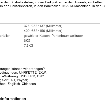
 in den Bushaltestellen, in den Parkplätzen, in den Tunnels, im Tiefba
in den Polizeirevieren, in den Bankhallen, IN ATM-Maschinen, in den St
373 *282 *137 (Millimeter)
400 *352 *150 (Millimeter)
rialien:
gewölbter Kasten, Perlenbaumwollfutter
6KG
7.5KG
stungen können wir erbringen?
rbedingungen: UHRKETTE, EXW;
ngs-Währung: USD, HKD, CNY;
s-Art: T/T, Paypal;
hen: Englisch, Chinesen
informationen