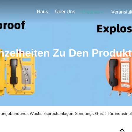
Haus
Über Uns
Produits
nzelheiten Zu Den Produk
ndengebundenes Wechselsprechanlagen-Sendungs-Gerät Tür-industriell