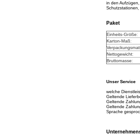
in den Aufzügen,
Schutzstationen, 
Paket
Einheits-Größe:
Karton-Maß:
Verpackungsmate
Nettogewicht:
Bruttomasse:
Unser Service
welche Dienstlei
Geltende Liefe
Geltende Zahlu
Geltende Zahlung
Sprache gesproc
Unternehmens