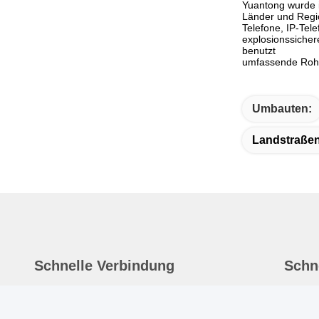
Yuantong wurde i
Länder und Regio
Telefone, IP-Tel
explosionssicher
benutzt
umfassende Rohrk
Umbauten:
Landstraßen-
Schnelle Verbindung
Schn
Haus
A