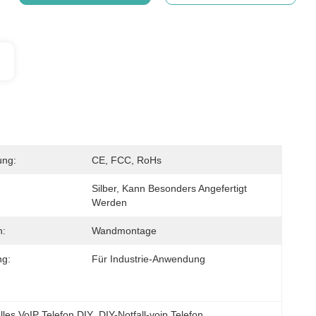
ung:
CE, FCC, RoHs
Silber, Kann Besonders Angefertigt 
Werden
n:
Wandmontage
g:
Für Industrie-Anwendung
elles VoIP Telefon DIY
, 
DIY-Notfall-voip Telefon