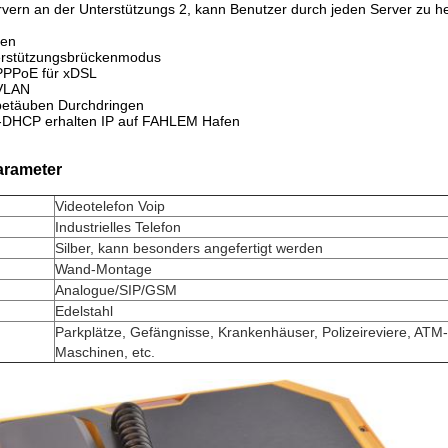
vern an der Unterstützungs 2, kann Benutzer durch jeden Server zu 
ten
erstützungsbrückenmodus
 PPPoE für xDSL
 VLAN
 betäuben Durchdringen
s-DHCP erhalten IP auf FAHLEM Hafen
arameter
Videotelefon Voip
Industrielles Telefon
Silber, kann besonders angefertigt werden
Wand-Montage
Analogue/SIP/GSM
Edelstahl
Parkplätze, Gefängnisse, Krankenhäuser, Polizeireviere, ATM-
Maschinen, etc.