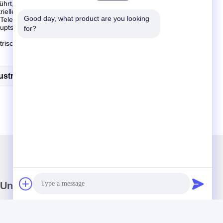
hrt, und seine Produkte werden in 120 exportiert
ielle Telefone. Produkte schließen Faseroptik mit ein
Good day, what product are you looking 
elefone, WIFI-Telefone, Satellitentelefone,
ptsächlich in den Landstraßen, städtischer Untergrund
for?
trischer Strom und andere Felder.
strielles VoIP-Telefon
Unser Newsletter
Abonnieren Sie unseren Newsletter für Rabatte und mehr.