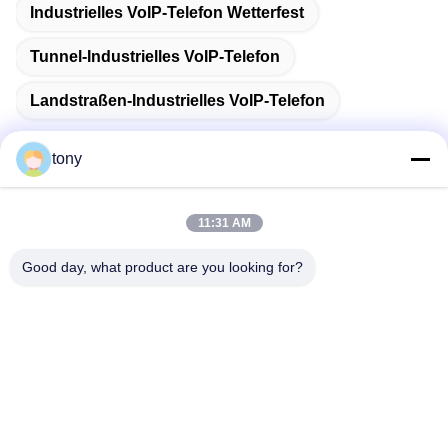
Industrielles VoIP-Telefon Wetterfest
Tunnel-Industrielles VoIP-Telefon
Landstraßen-Industrielles VoIP-Telefon
tony
Schnelle Kontaktaufnahme
11:31 AM
Good day, what product are you looking for?
Adresse
Zhihui Innovation Center, Gebäude A, Raum 607, Shenzhen
- 518102, Guangdong, China
Telefon
86--19926404701
E-Mail