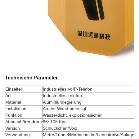
Technische Parameter
Einzelteil
Industrielles VoIP-Telefon
Art
Industrielles Telefon
Material
Aluminiumlegierung
Installation
An der Wand befestigt
Funktion
Wasserdicht, explosionssicher
Atmosphärendruck
86~106 Kpa
Version
Schlückchen/Voip
Verwendung
Metro/Tunnel/Marinesoldat/Landstraße/Anlage/et