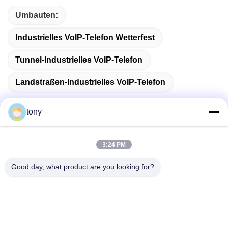
Umbauten:
Industrielles VoIP-Telefon Wetterfest
Tunnel-Industrielles VoIP-Telefon
Landstraßen-Industrielles VoIP-Telefon
tony
Schnelle Kontaktaufnahme
3:24 PM
Good day, what product are you looking for?
Adresse
Zhihui Innovation Center, Gebäude A, Raum 607, Shenzhen
- 518102, Guangdong, China
Telefon