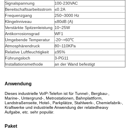
Signalspannung
100-230VAC
Bereitschaftsarbeitsstrom
≤0.2A
Frequenzgang
250~3000 Hz
Klingelnniveau
≤80dB (A)
Verstärkte Spitzenleistung
10~25W
Antikorrosionsgrad
WF1
Umgebende Temperatur
-20~+60℃
Atmosphärendruck
80~110KPa
Relative Luftfeuchtigkeit
≤95%
Führungsloch
3-PG11
Installationsmethode
an der Wand befestigt
Anwendung
Dieses industrielle VoIP-Telefon ist für Tunnel-, Bergbau-,
Marine-, Untergrund-, Metrostationen, Bahnplattform,
Landstraßenseite, Hotel-, Parkplätze, Stahlwerk-, Chemiefabrik-,
Kraftwerke und industrielle Anwendung der relatedheavy
Aufgabe, etc. sehr populär.
Paket