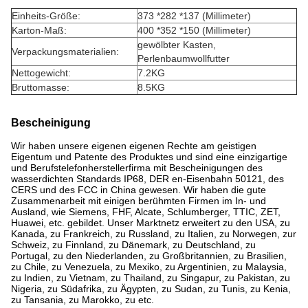
Einheits-Größe:
373 *282 *137 (Millimeter)
Karton-Maß:
400 *352 *150 (Millimeter)
gewölbter Kasten,
Verpackungsmaterialien:
Perlenbaumwollfutter
Nettogewicht:
7.2KG
Bruttomasse:
8.5KG
Bescheinigung
Wir haben unsere eigenen eigenen Rechte am geistigen
Eigentum und Patente des Produktes und sind eine einzigartige
und Berufstelefonherstellerfirma mit Bescheinigungen des
wasserdichten Standards IP68, DER en-Eisenbahn 50121, des
CERS und des FCC in China gewesen. Wir haben die gute
Zusammenarbeit mit einigen berühmten Firmen im In- und
Ausland, wie Siemens, FHF, Alcate, Schlumberger, TTIC, ZET,
Huawei, etc. gebildet. Unser Marktnetz erweitert zu den USA, zu
Kanada, zu Frankreich, zu Russland, zu Italien, zu Norwegen, zur
Schweiz, zu Finnland, zu Dänemark, zu Deutschland, zu
Portugal, zu den Niederlanden, zu Großbritannien, zu Brasilien,
zu Chile, zu Venezuela, zu Mexiko, zu Argentinien, zu Malaysia,
zu Indien, zu Vietnam, zu Thailand, zu Singapur, zu Pakistan, zu
Nigeria, zu Südafrika, zu Ägypten, zu Sudan, zu Tunis, zu Kenia,
zu Tansania, zu Marokko, zu etc.