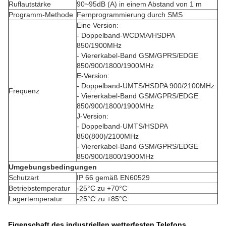
Ruflautstärke
90~95dB (A) in einem Abstand von 1 m
Programm-Methode
Fernprogrammierung durch SMS
Eine Version:
- Doppelband-WCDMA/HSDPA
850/1900MHz
- Viererkabel-Band GSM/GPRS/EDGE
850/900/1800/1900MHz
E-Version:
- Doppelband-UMTS/HSDPA 900/2100MHz
Frequenz
- Viererkabel-Band GSM/GPRS/EDGE
850/900/1800/1900MHz
J-Version:
- Doppelband-UMTS/HSDPA
850(800)/2100MHz
- Viererkabel-Band GSM/GPRS/EDGE
850/900/1800/1900MHz
Umgebungsbedingungen
Schutzart
IP 66 gemäß EN60529
Betriebstemperatur
-25°C zu +70°C
Lagertemperatur
-25°C zu +85°C
Eigenschaft des industriellen wetterfesten Telefons