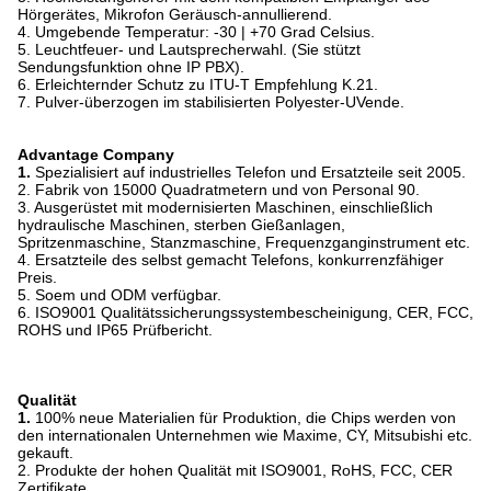
Hörgerätes, Mikrofon Geräusch-annullierend.
4. Umgebende Temperatur: -30 | +70 Grad Celsius.
5. Leuchtfeuer- und Lautsprecherwahl. (Sie stützt
Sendungsfunktion ohne IP PBX).
6. Erleichternder Schutz zu ITU-T Empfehlung K.21.
7. Pulver-überzogen im stabilisierten Polyester-UVende.
Advantage Company
1.
Spezialisiert auf industrielles Telefon und Ersatzteile seit 2005.
2. Fabrik von 15000 Quadratmetern und von Personal 90.
3. Ausgerüstet mit modernisierten Maschinen, einschließlich
hydraulische Maschinen, sterben Gießanlagen,
Spritzenmaschine, Stanzmaschine, Frequenzganginstrument etc.
4. Ersatzteile des selbst gemacht Telefons, konkurrenzfähiger
Preis.
5. Soem und ODM verfügbar.
6. ISO9001 Qualitätssicherungssystembescheinigung, CER, FCC,
ROHS und IP65 Prüfbericht.
Qualität
1.
100% neue Materialien für Produktion, die Chips werden von
den internationalen Unternehmen wie Maxime, CY, Mitsubishi etc.
gekauft.
2. Produkte der hohen Qualität mit ISO9001, RoHS, FCC, CER
Zertifikate.