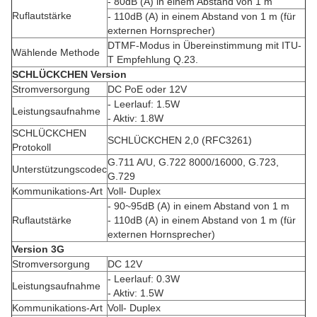
- 80dB (A) in einem Abstand von 1 m
Ruflautstärke
- 110dB (A) in einem Abstand von 1 m (für
externen Hornsprecher)
DTMF-Modus in Übereinstimmung mit ITU-
Wählende Methode
T Empfehlung Q.23.
SCHLÜCKCHEN Version
Stromversorgung
DC PoE oder 12V
- Leerlauf: 1.5W
Leistungsaufnahme
- Aktiv: 1.8W
SCHLÜCKCHEN
SCHLÜCKCHEN 2,0 (RFC3261)
Protokoll
G.711 A/U, G.722 8000/16000, G.723,
Unterstützungscodec
G.729
Kommunikations-Art
Voll- Duplex
- 90~95dB (A) in einem Abstand von 1 m
Ruflautstärke
- 110dB (A) in einem Abstand von 1 m (für
externen Hornsprecher)
Version 3G
Stromversorgung
DC 12V
- Leerlauf: 0.3W
Leistungsaufnahme
- Aktiv: 1.5W
Kommunikations-Art
Voll- Duplex