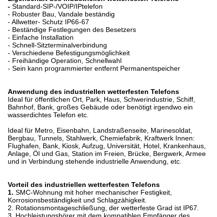
-
Standard-SIP-/VOIP/IPtelefon
- Robuster Bau, Vandale beständig
- Allwetter- Schutz IP66-67
- Beständige Festlegungen des Besetzers
- Einfache Installation
- Schnell-Sitzterminalverbindung
- Verschiedene Befestigungsmöglichkeit
- Freihändige Operation, Schnellwahl
- Sein kann programmierter entfernt Permanentspeicher
Anwendung des industriellen wetterfesten Telefons
Ideal für öffentlichen Ort, Park, Haus, Schwerindustrie, Schiff,
Bahnhof, Bank, großes Gebäude oder benötigt irgendwo ein
wasserdichtes Telefon etc.
Ideal für Metro, Eisenbahn, Landstraßenseite, Marinesoldat,
Bergbau, Tunnels, Stahlwerk, Chemiefabrik, Kraftwerk Innen:
Flughafen, Bank, Kiosk, Aufzug, Universität, Hotel, Krankenhaus,
Anlage, Öl und Gas, Station im Freien, Brücke, Bergwerk, Armee
und in Verbindung stehende industrielle Anwendung, etc.
Vorteil des industriellen wetterfesten Telefons
1.
SMC-Wohnung mit hoher mechanischer Festigkeit,
Korrosionsbeständigkeit und Schlagzähigkeit.
2. Rotationsmontageschließung, der wetterfeste Grad ist IP67.
3. Hochleistungshörer mit dem kompatiblen Empfänger des