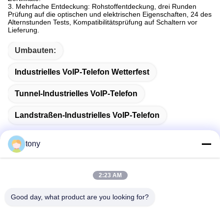
3. Mehrfache Entdeckung: Rohstoffentdeckung, drei Runden
Prüfung auf die optischen und elektrischen Eigenschaften, 24 des
Alternstunden Tests, Kompatibilitätsprüfung auf Schaltern vor
Lieferung.
Umbauten:
Industrielles VoIP-Telefon Wetterfest
Tunnel-Industrielles VoIP-Telefon
Landstraßen-Industrielles VoIP-Telefon
tony
Schnelle Kontaktaufnahme
2:23 AM
Good day, what product are you looking for?
Adresse
Zhihui Innovation Center, Gebäude A, Raum 607, Shenzhen