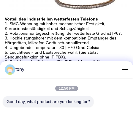
Vorteil des industriellen wetterfesten Telefons
1.
SMC-Wohnung mit hoher mechanischer Festigkeit,
Korrosionsbeständigkeit und Schlagzähigkeit.
2. Rotationsmontageschließung, der wetterfeste Grad ist IP67.
3. Hochleistungshörer mit dem kompatiblen Empfänger des
Hörgerätes, Mikrofon Geräusch-annullierend.
4. Umgebende Temperatur: -30 | +70 Grad Celsius.
5. Leuchtfeuer- und Lautsprecherwahl. (Sie stützt
Sendungsfunktion ohne IP PBX).
6. Erleichternder Schutz zu ITU-T Empfehlung K.21.
7. Pulver-überzogen im stabilisierten Polyester-UVende.
tony
Advantage Company
1.
Spezialisiert auf industrielles Telefon und Ersatzteile seit 2005.
12:50 PM
2. Fabrik von 15000 Quadratmetern und von Personal 90.
3. Ausgerüstet mit modernisierten Maschinen, einschließlich
hydraulische Maschinen, sterben Gießanlagen,
Good day, what product are you looking for?
Spritzenmaschine, Stanzmaschine, Frequenzganginstrument etc.
4. Ersatzteile des selbst gemacht Telefons, konkurrenzfähiger
Preis.
5. Soem und ODM verfügbar.
6. ISO9001 Qualitätssicherungssystembescheinigung, CER, FCC,
ROHS und IP65 Prüfbericht.