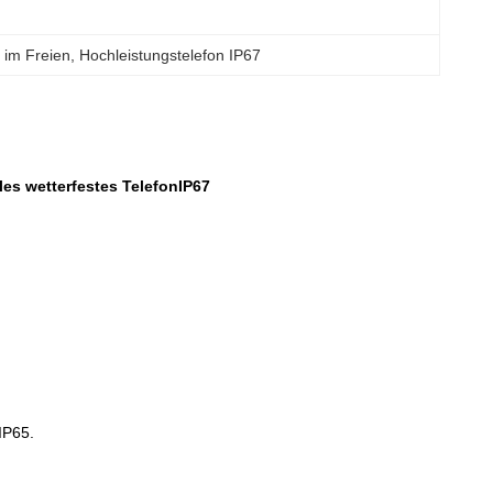
n im Freien
, 
Hochleistungstelefon IP67
lles wetterfestes TelefonIP67
IP65.