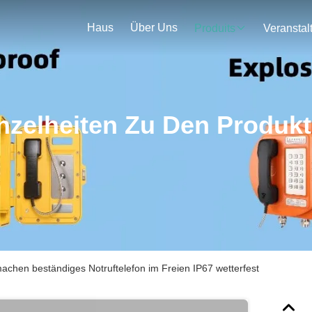
Haus
Über Uns
Produits
nzelheiten Zu Den Produk
achen beständiges Notruftelefon im Freien IP67 wetterfest