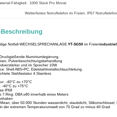
erial-Fähigkeit:
1000 Stück Pro Monat
Wetterfestes Notruftelefon im Freien
, 
IP67 Notruftelefo
-Beschreibung
ändige Notfall-WECHSELSPRECHANLAGE
YT-SG50
im Freien
industrie
: Druckgießende Aluminiumlegierung,
reien, Pulverbeschichtungsbehandlung
ndverstärker und im Sprecher 10W.
ece: Shell ABS+PC, Edelstahlmetallschlauchleitung.
htete Stahltastatur 4.Stainless
tur: -40°C zu +70°C
: -40°C zu +75°C
sse IP68
 7.Ring: DBA ≥80 innerhalb eines Meters
onshaken
.Mean, über 50.000 Stunden wasserdicht, staubdicht, Silikonschlüssel, 
 in der extremen Temperaturumwelt von 70 Grad zu minus 40 Grad.