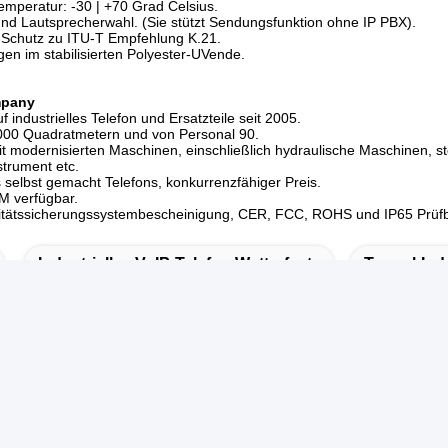
mperatur: -30 | +70 Grad Celsius.
und Lautsprecherwahl. (Sie stützt Sendungsfunktion ohne IP PBX).
r Schutz zu ITU-T Empfehlung K.21.
gen im stabilisierten Polyester-UVende.
mpany
uf industrielles Telefon und Ersatzteile seit 2005.
5000 Quadratmetern und von Personal 90.
it modernisierten Maschinen, einschließlich hydraulische Maschinen,
trument etc.
s selbst gemacht Telefons, konkurrenzfähiger Preis.
 verfügbar.
itätssicherungssystembescheinigung, CER, FCC, ROHS und IP65 Prüfb
Industrielles VoIP-Telefon Wetterfest
Tunnel-Indu
Industrielles VoIP-Telefon