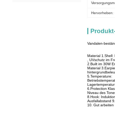
Versorgungsmat
Hervorheben:
Produkt
Vandalen-best
Material 1.Shell
, UVschutz im F
2.Built im 30W E
Material 3.Earpi
hintergrundbeleuc
5.Temperature:
Betriebstempera
Lagertemperatur
6.Protection Kla
Niveau des Tones
8.Hook: Indukti
Ausfallabstand 9
10. Gut arbeiten