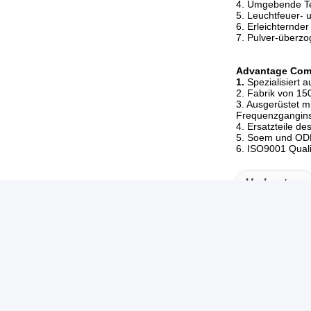
4. Umgebende Te
5. Leuchtfeuer- 
6. Erleichternde
7. Pulver-überzo
Advantage Co
1.
Spezialisiert a
2. Fabrik von 1
3. Ausgerüstet m
Frequenzgangins
4. Ersatzteile de
5. Soem und ODM
6. ISO9001 Qual
Umbauten:
Landstraßen-