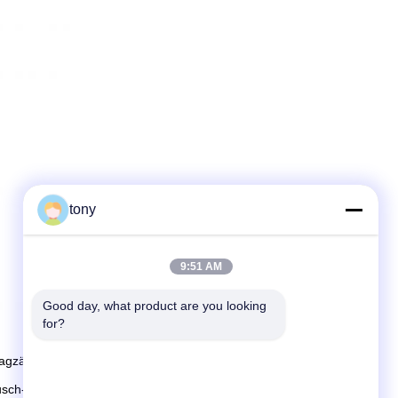
tony
9:51 AM
Good day, what product are you looking 
for?
gzähigkeit.
sch-annullierend.