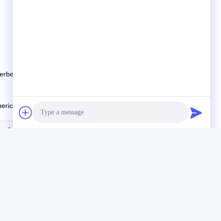
 sterben Gießanlagen, Spritzenmaschine, Stanzmaschine,
ericht.
strielles VoIP-Telefon
Photo
Video Call
Audio Call