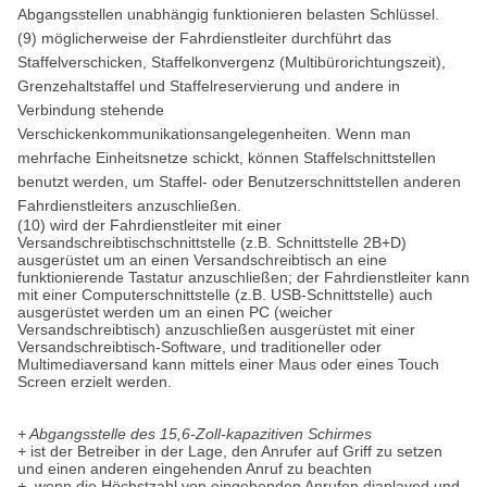
Abgangsstellen unabhängig funktionieren belasten Schlüssel.
(9) möglicherweise der Fahrdienstleiter durchführt das
Staffelverschicken, Staffelkonvergenz (Multibürorichtungszeit),
Grenzehaltstaffel und Staffelreservierung und andere in
Verbindung stehende
Verschickenkommunikationsangelegenheiten. Wenn man
mehrfache Einheitsnetze schickt, können Staffelschnittstellen
benutzt werden, um Staffel- oder Benutzerschnittstellen anderen
Fahrdienstleiters anzuschließen.
(10) wird der Fahrdienstleiter mit einer
Versandschreibtischschnittstelle (z.B. Schnittstelle 2B+D)
ausgerüstet um an einen Versandschreibtisch an eine
funktionierende Tastatur anzuschließen; der Fahrdienstleiter kann
mit einer Computerschnittstelle (z.B. USB-Schnittstelle) auch
ausgerüstet werden um an einen PC (weicher
Versandschreibtisch) anzuschließen ausgerüstet mit einer
Versandschreibtisch-Software, und traditioneller oder
Multimediaversand kann mittels einer Maus oder eines Touch
Screen erzielt werden.
+ Abgangsstelle des 15,6-Zoll-kapazitiven Schirmes
+
ist der Betreiber in der Lage, den Anrufer auf Griff zu setzen
und einen anderen eingehenden Anruf zu beachten
+
, wenn die Höchstzahl von eingehenden Anrufen diaplayed und