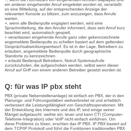
ein anderer eingehender Anruf eingeleitet worden ist, veranlaßt
es eine Mitteilung, auf der entsprechenden Anzeige der
relevanten Konsole zu blitzen, zum anzuzeigen, dass Anrufe
warten.
+
, wenn alle Bedienpulte engagiert werden, wird eine
Sprachmitteilung, die den Anrufer informiert, dass sein Anruf kurz
beachtet wird, automatisch gespielt.
+
veranlassen eingehende Anrufe ganz oder gekennzeichnete
angemeldete Bedienpulte zu schellen basiert auf dem geltenden
Gesprächsabwicklungsentwurf. Es ist in der Lage, Betreibern zu
erlauben, angemeldete Bedienpulte durch geographische
Standorte zu kennzeichnen.
+
erlaubt Bedienpult Betreibern, Notruf-Systemaufrufe
zurückzuholen, die aufgeschoben werden, selbst wenn dieser
Anruf auf Griff von einem anderen Betreiber gesetzt worden ist.
Q: für was IP pbx steht
PBX (private Nebenstellenanlage) ist einfach ein PBX, der in den
Planungs- und Führungsstäben weitverbreitet ist und erheblich
verbessert die Leistungsfähigkeit von Geschäftsoperationen. Mit
der Entwicklung des Internets und des IP, sind einige seiner
Mängel aufgetaucht: weihte ein, teuer und kann CTI (Computer-
Telefonie-Integration) oder VoIP nicht einfach einführen. Um
diese Probleme zu lösen, erschien das IP PBX. IP PBX basiert auf
dem TCP/IP Protokoll und führt die Funktionen traditionellen PBX