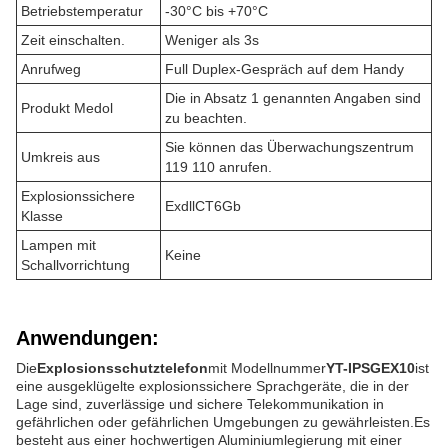
Betriebstemperatur
-30°C bis +70°C
Zeit einschalten.
Weniger als 3s
Anrufweg
Full Duplex-Gespräch auf dem Handy
Die in Absatz 1 genannten Angaben sind
Produkt Medol
zu beachten.
Sie können das Überwachungszentrum
Umkreis aus
119 110 anrufen.
Explosionssichere
ExdllCT6Gb
Klasse
Lampen mit
Keine
Schallvorrichtung
Anwendungen:
Die
Explosionsschutztelefon
mit Modellnummer
YT-IPSGEX10
ist
eine ausgeklügelte explosionssichere Sprachgeräte, die in der
Lage sind, zuverlässige und sichere Telekommunikation in
gefährlichen oder gefährlichen Umgebungen zu gewährleisten.Es
besteht aus einer hochwertigen Aluminiumlegierung mit einer