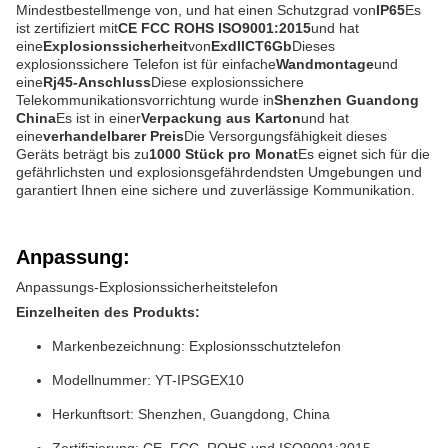
Mindestbestellmenge von, und hat einen Schutzgrad von
IP65
Es
ist zertifiziert mit
CE FCC ROHS ISO9001:2015
und hat
eine
Explosionssicherheit
von
ExdllCT6Gb
Dieses
explosionssichere Telefon ist für einfache
Wandmontage
und
eine
Rj45-Anschluss
Diese explosionssichere
Telekommunikationsvorrichtung wurde in
Shenzhen Guandong
China
Es ist in einer
Verpackung aus Karton
und hat
eine
verhandelbarer Preis
Die Versorgungsfähigkeit dieses
Geräts beträgt bis zu
1000 Stück pro Monat
Es eignet sich für die
gefährlichsten und explosionsgefährdendsten Umgebungen und
garantiert Ihnen eine sichere und zuverlässige Kommunikation.
Anpassung:
Anpassungs-Explosionssicherheitstelefon
Einzelheiten des Produkts:
Markenbezeichnung: Explosionsschutztelefon
Modellnummer: YT-IPSGEX10
Herkunftsort: Shenzhen, Guangdong, China