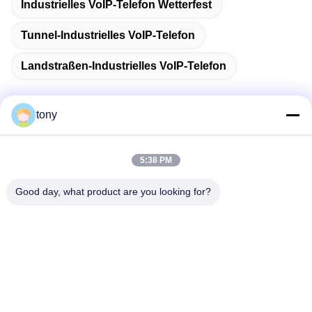
Industrielles VoIP-Telefon Wetterfest
Tunnel-Industrielles VoIP-Telefon
Landstraßen-Industrielles VoIP-Telefon
tony
Schnelle Kontaktaufnahme
5:38 PM
Adresse
Good day, what product are you looking for?
Zhihui Innovation Center, Gebäude A, Raum 607, Shenzhen
- 518102, Guangdong, China
Telefon
86--19926404701
E-Mail