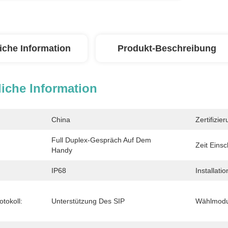
iche Information
Produkt-Beschreibung
iche Information
China
Zertifizier
Full Duplex-Gespräch Auf Dem 
Zeit Einsc
Handy
IP68
Installat
tokoll:
Unterstützung Des SIP
Wählmodu