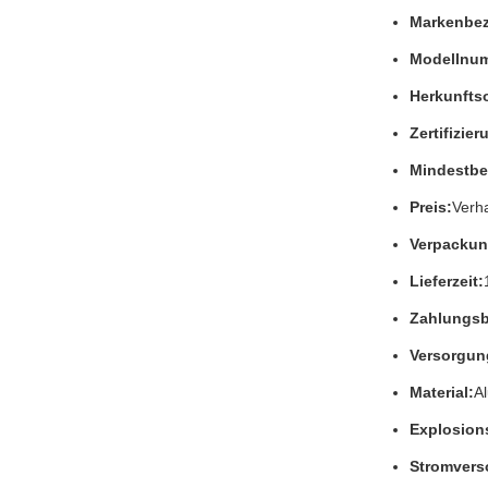
Markenbez
Modellnu
Herkunftso
Zertifizier
Mindestbe
Preis:
Verh
Verpackun
Lieferzeit:
Zahlungs
Versorgun
Material:
A
Explosions
Stromver