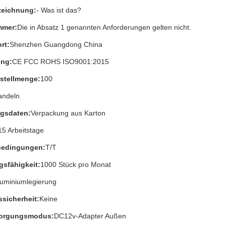
eichnung:
- Was ist das?
mmer:
Die in Absatz 1 genannten Anforderungen gelten nicht.
rt:
Shenzhen Guangdong China
ung:
CE FCC ROHS ISO9001:2015
stellmenge:
100
andeln
gsdaten:
Verpackung aus Karton
15 Arbeitstage
bedingungen:
T/T
gsfähigkeit:
1000 Stück pro Monat
luminiumlegierung
sicherheit:
Keine
sorgungsmodus:
DC12v-Adapter Außen