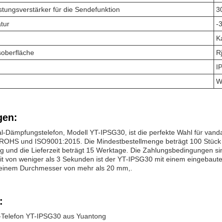
stungsverstärker für die Sendefunktion
3
tur
-
K
oberfläche
R
I
W
en:
-Dämpfungstelefon, Modell YT-IPSG30, ist die perfekte Wahl für vand
C, ROHS und ISO9001:2015. Die Mindestbestellmenge beträgt 100 Stück 
 und die Lieferzeit beträgt 15 Werktage. Die Zahlungsbedingungen sin
eit von weniger als 3 Sekunden ist der YT-IPSG30 mit einem eingebaute
t einem Durchmesser von mehr als 20 mm,.
:
-Telefon YT-IPSG30 aus Yuantong