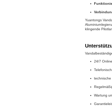
Funktioni
Verbindun
Yuantongs Vanda
Aluminiumlegieru
klingende Pilotl
Unterstütz
Vandalbeständige
24/7 Onlin
Telefonisc
technische 
Regelmäßig
Wartung un
Garantiele