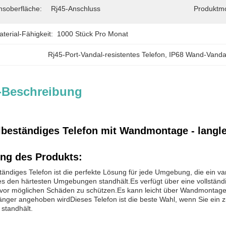
soberfläche:
Rj45-Anschluss
Produktmo
erial-Fähigkeit:
1000 Stück Pro Monat
Rj45-Port-Vandal-resistentes Telefon
, 
IP68 Wand-Vandal
-Beschreibung
lbeständiges Telefon mit Wandmontage - langl
ng des Produkts:
ändiges Telefon ist die perfekte Lösung für jede Umgebung, die ein va
 es den härtesten Umgebungen standhält.Es verfügt über eine vollstän
on vor möglichen Schäden zu schützen.Es kann leicht über Wandmontage
nger angehoben wirdDieses Telefon ist die beste Wahl, wenn Sie ein zu
standhält.