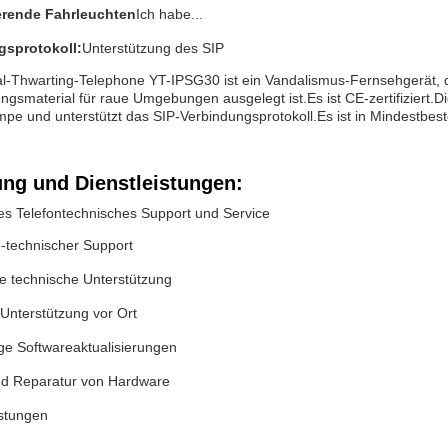
erende Fahrleuchten
Ich habe...
gsprotokoll:
Unterstützung des SIP
l-Thwarting-Telephone YT-IPSG30 ist ein Vandalismus-Fernsehgerät, d
ngsmaterial für raue Umgebungen ausgelegt ist.Es ist CE-zertifiziert.D
ampe und unterstützt das SIP-Verbindungsprotokoll.Es ist in Mindestbes
ung und Dienstleistungen:
s Telefontechnisches Support und Service
e-technischer Support
he technische Unterstützung
Unterstützung vor Ort
e Softwareaktualisierungen
d Reparatur von Hardware
istungen