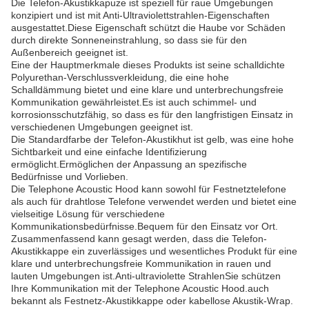
Die Telefon-Akustikkapuze ist speziell für raue Umgebungen
konzipiert und ist mit Anti-Ultraviolettstrahlen-Eigenschaften
ausgestattet.Diese Eigenschaft schützt die Haube vor Schäden
durch direkte Sonneneinstrahlung, so dass sie für den
Außenbereich geeignet ist.
Eine der Hauptmerkmale dieses Produkts ist seine schalldichte
Polyurethan-Verschlussverkleidung, die eine hohe
Schalldämmung bietet und eine klare und unterbrechungsfreie
Kommunikation gewährleistet.Es ist auch schimmel- und
korrosionsschutzfähig, so dass es für den langfristigen Einsatz in
verschiedenen Umgebungen geeignet ist.
Die Standardfarbe der Telefon-Akustikhut ist gelb, was eine hohe
Sichtbarkeit und eine einfache Identifizierung
ermöglicht.Ermöglichen der Anpassung an spezifische
Bedürfnisse und Vorlieben.
Die Telephone Acoustic Hood kann sowohl für Festnetztelefone
als auch für drahtlose Telefone verwendet werden und bietet eine
vielseitige Lösung für verschiedene
Kommunikationsbedürfnisse.Bequem für den Einsatz vor Ort.
Zusammenfassend kann gesagt werden, dass die Telefon-
Akustikkappe ein zuverlässiges und wesentliches Produkt für eine
klare und unterbrechungsfreie Kommunikation in rauen und
lauten Umgebungen ist.Anti-ultraviolette StrahlenSie schützen
Ihre Kommunikation mit der Telephone Acoustic Hood.auch
bekannt als Festnetz-Akustikkappe oder kabellose Akustik-Wrap.