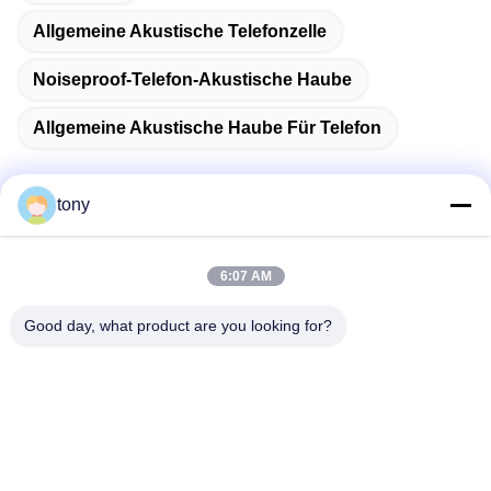
Allgemeine Akustische Telefonzelle
Noiseproof-Telefon-Akustische Haube
Allgemeine Akustische Haube Für Telefon
tony
Schnelle Kontaktaufnahme
6:07 AM
Adresse
Good day, what product are you looking for?
Zhihui Innovation Center, Gebäude A, Raum 607, Shenzhen
- 518102, Guangdong, China
Telefon
86--19926404701
E-Mail