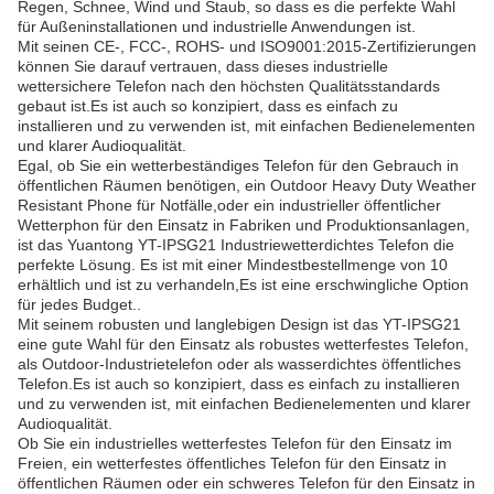
Regen, Schnee, Wind und Staub, so dass es die perfekte Wahl
für Außeninstallationen und industrielle Anwendungen ist.
Mit seinen CE-, FCC-, ROHS- und ISO9001:2015-Zertifizierungen
können Sie darauf vertrauen, dass dieses industrielle
wettersichere Telefon nach den höchsten Qualitätsstandards
gebaut ist.Es ist auch so konzipiert, dass es einfach zu
installieren und zu verwenden ist, mit einfachen Bedienelementen
und klarer Audioqualität.
Egal, ob Sie ein wetterbeständiges Telefon für den Gebrauch in
öffentlichen Räumen benötigen, ein Outdoor Heavy Duty Weather
Resistant Phone für Notfälle,oder ein industrieller öffentlicher
Wetterphon für den Einsatz in Fabriken und Produktionsanlagen,
ist das Yuantong YT-IPSG21 Industriewetterdichtes Telefon die
perfekte Lösung. Es ist mit einer Mindestbestellmenge von 10
erhältlich und ist zu verhandeln,Es ist eine erschwingliche Option
für jedes Budget..
Mit seinem robusten und langlebigen Design ist das YT-IPSG21
eine gute Wahl für den Einsatz als robustes wetterfestes Telefon,
als Outdoor-Industrietelefon oder als wasserdichtes öffentliches
Telefon.Es ist auch so konzipiert, dass es einfach zu installieren
und zu verwenden ist, mit einfachen Bedienelementen und klarer
Audioqualität.
Ob Sie ein industrielles wetterfestes Telefon für den Einsatz im
Freien, ein wetterfestes öffentliches Telefon für den Einsatz in
öffentlichen Räumen oder ein schweres Telefon für den Einsatz in