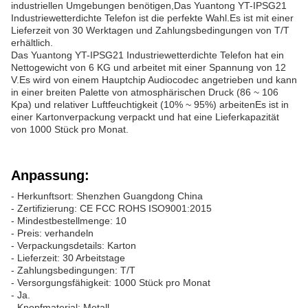
industriellen Umgebungen benötigen,Das Yuantong YT-IPSG21
Industriewetterdichte Telefon ist die perfekte Wahl.Es ist mit einer
Lieferzeit von 30 Werktagen und Zahlungsbedingungen von T/T
erhältlich.
Das Yuantong YT-IPSG21 Industriewetterdichte Telefon hat ein
Nettogewicht von 6 KG und arbeitet mit einer Spannung von 12
V.Es wird von einem Hauptchip Audiocodec angetrieben und kann
in einer breiten Palette von atmosphärischen Druck (86 ~ 106
Kpa) und relativer Luftfeuchtigkeit (10% ~ 95%) arbeitenEs ist in
einer Kartonverpackung verpackt und hat eine Lieferkapazität
von 1000 Stück pro Monat.
Anpassung:
- Herkunftsort: Shenzhen Guangdong China
- Zertifizierung: CE FCC ROHS ISO9001:2015
- Mindestbestellmenge: 10
- Preis: verhandeln
- Verpackungsdetails: Karton
- Lieferzeit: 30 Arbeitstage
- Zahlungsbedingungen: T/T
- Versorgungsfähigkeit: 1000 Stück pro Monat
- Ja.
- Knopfmaterial: Metall