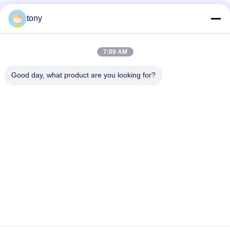
tony
Schnelle Kontaktaufnahme
7:09 AM
Adresse
Good day, what product are you looking for?
Zhihui Innovation Center, Gebäude A, Raum 607, Shenzhen
- 518102, Guangdong, China
Telefon
86--19926404701
E-Mail
tony@szyuantong.com
Privacy policy
|
Sitemap
| Gute Qualität Chinas Industrielles