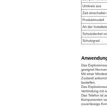
Umkreis aus
Zeit einschalten
Produktmodell
Art der Installat
Schutzdeckel v
Schutzgrad
Anwendung
Das Explosionssc
geeignet.Normen 
Mit einer Mindes
Zustand ankommtD
bestellen.
Das Explosionssc
Verbindung mit a
Das Telefon ist a
Komponenten verh
zuverlässige Ko