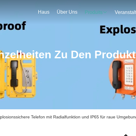
Haus
Über Uns
Produits
nzelheiten Zu Den Produk
plosionssichere Telefon mit Radialfunktion und IP65 für raue Umgebu