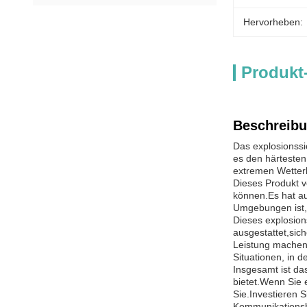
Hervorheben:
Produkt
Beschreibu
Das explosionssi
es den härtesten
extremen Wetterb
Dieses Produkt v
können.Es hat au
Umgebungen ist, 
Dieses explosion
ausgestattet,sic
Leistung machen 
Situationen, in d
Insgesamt ist da
bietet.Wenn Sie 
Sie.Investieren 
Kommunikationsbe