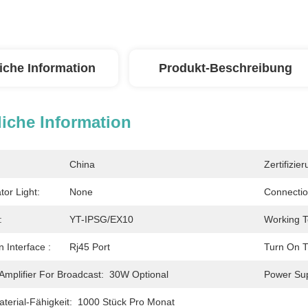
iche Information
Produkt-Beschreibung
iche Information
China
Zertifizier
tor Light:
None
Connectio
:
YT-IPSG/EX10
Working T
 Interface :
Rj45 Port
Turn On T
 Amplifier For Broadcast:
30W Optional
Power Su
erial-Fähigkeit:
1000 Stück Pro Monat