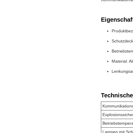
Eigenschaf
Produktbez
Schutzdeck
Betriebste
Material: A
Lenkungsan
Technische
Kommunikations
Explosionssiche
Betriebstempera
Lampen mit Scha