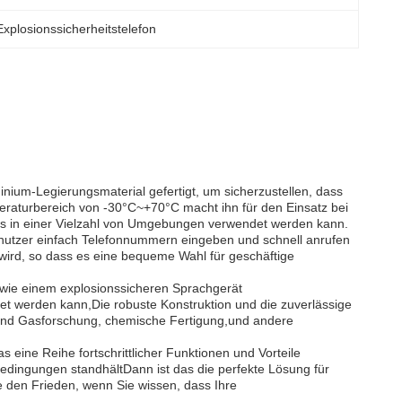
Explosionssicherheitstelefon
nium-Legierungsmaterial gefertigt, um sicherzustellen, dass
peraturbereich von -30°C~+70°C macht ihn für den Einsatz bei
as in einer Vielzahl von Umgebungen verwendet werden kann.
enutzer einfach Telefonnummern eingeben und schnell anrufen
wird, so dass es eine bequeme Wahl für geschäftige
n wie einem explosionssicheren Sprachgerät
det werden kann,Die robuste Konstruktion und die zuverlässige
- und Gasforschung, chemische Fertigung,und andere
 eine Reihe fortschrittlicher Funktionen und Vorteile
Bedingungen standhältDann ist das die perfekte Lösung für
e den Frieden, wenn Sie wissen, dass Ihre