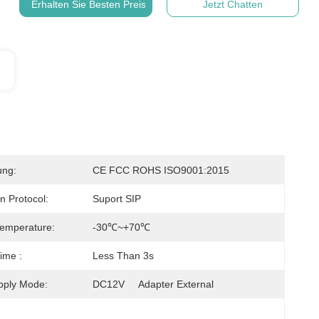
Erhalten Sie Besten Preis
Jetzt Chatten
ung:
CE FCC ROHS ISO9001:2015
n Protocol:
Suport SIP
emperature:
-30℃~+70℃
ime :
Less Than 3s
pply Mode:
DC12V     Adapter External