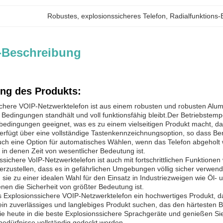
Robustes
, 
explosionssicheres Telefon
, 
Radialfunktions-
-Beschreibung
ng des Produkts:
chere VOIP-Netzwerktelefon ist aus einem robusten und robusten Alumi
 Bedingungen standhält und voll funktionsfähig bleibt.Der Betriebstem
edingungen geeignet, was es zu einem vielseitigen Produkt macht, d
erfügt über eine vollständige Tastenkennzeichnungsoption, so dass B
ch eine Option für automatisches Wählen, wenn das Telefon abgeholt 
in denen Zeit von wesentlicher Bedeutung ist.
ssichere VoIP-Netzwerktelefon ist auch mit fortschrittlichen Funktione
herzustellen, dass es in gefährlichen Umgebungen völlig sicher verwen
sie zu einer idealen Wahl für den Einsatz in Industriezweigen wie Öl
enen die Sicherheit von größter Bedeutung ist.
s Explosionssichere VOIP-Netzwerktelefon ein hochwertiges Produkt, das
ein zuverlässiges und langlebiges Produkt suchen, das den härtesten 
Sie heute in die beste Explosionssichere Sprachgeräte und genießen Si
dürfnisse vollständig gedeckt werden..