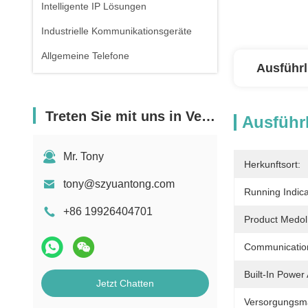
Intelligente IP Lösungen
Industrielle Kommunikationsgeräte
Allgemeine Telefone
Ausführl
Treten Sie mit uns in Verbindung
Ausführl
Mr. Tony
Herkunftsort:
tony@szyuantong.com
Running Indica
+86 19926404701
Product Medol
Communication
Built-In Power
Jetzt Chatten
Versorgungsmat