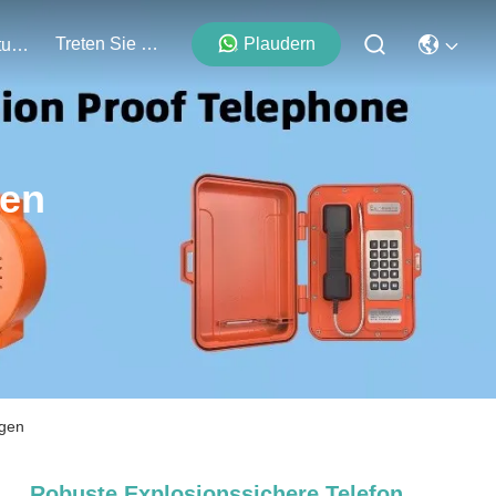
Treten Sie Mit Uns In Verbindung
Plaudern
Veranstaltungen
ten
ngen
Robuste Explosionssichere Telefon