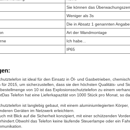
Sie können das Überwachungszent
.
Weniger als 3s
Die in Absatz 1 genannten Angabe
ion
Art der Wandmontage
orne
Ich habe...
IP65
en:
hutztelefon ist ideal für den Einsatz in Öl- und Gasbetrieben, chemi
für 2015, um sicherzustellen, dass sie den höchsten Qualitäts- und Sic
tbestellmenge von 10 ist das Explosionsschutztelefon zu einem verhande
as Telefon hat eine Lieferkapazität von 1000 Stück pro Monat, so das
hutztelefon ist langlebig gebaut, mit einem aluminiumlegierten Körper,
nderen Geräten im Netzwerk erleichtern.
uch mit Blick auf die Sicherheit konzipiert, mit einer schützenden Vor
indert.Obwohl das Telefon keine läufende Steuerlampe oder ein Fahr
mmunikation.