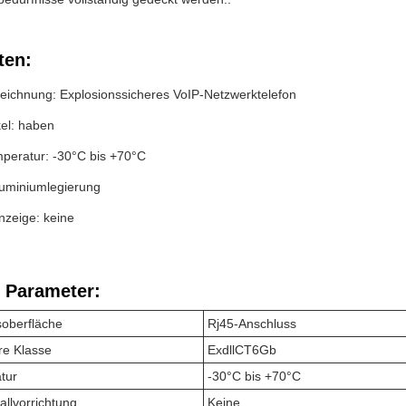
ten:
eichnung: Explosionssicheres VoIP-Netzwerktelefon
el: haben
mperatur: -30°C bis +70°C
luminiumlegierung
zeige: keine
 Parameter:
oberfläche
Rj45-Anschluss
re Klasse
ExdllCT6Gb
tur
-30°C bis +70°C
llvorrichtung
Keine