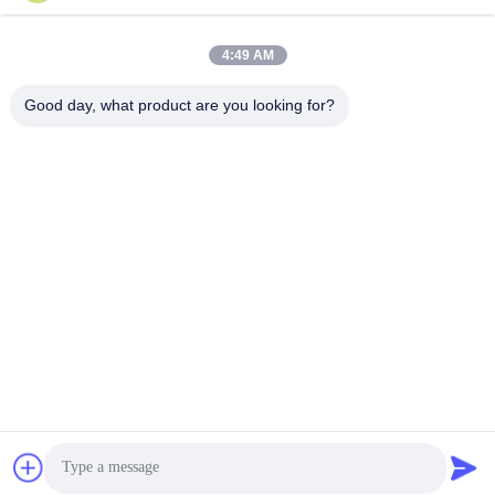
Schnelle Kontaktaufnahme
4:49 AM
Adresse
Good day, what product are you looking for?
Zhihui Innovation Center, Gebäude A, Raum 607, Shenzhen
- 518102, Guangdong, China
Telefon
86--19926404701
E-Mail
tony@szyuantong.com
Privacy policy
|
Sitemap
| Gute Qualität Chinas Industrielles
wetterfestes Telefon Lieferant. Copyright-© 2022-2026 Shenzhen
Yuantong Modern Technology Co., Ltd. . Alle Rechte vorbehalten.