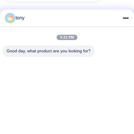
tony
Schnelle Kontaktaufnahme
5:31 PM
Adresse
Good day, what product are you looking for?
Zhihui Innovation Center, Gebäude A, Raum 607, Shenzhen
- 518102, Guangdong, China
Telefon
86--19926404701
E-Mail
tony@szyuantong.com