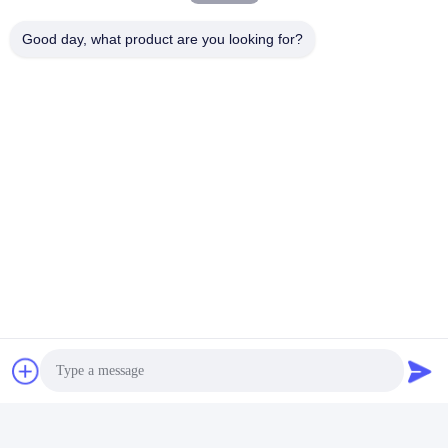
Good day, what product are you looking for?
FQA
F: Sind Sie ein Hersteller oder Handelsunternehmen?
A: Wir sind Hersteller, die OEM/ODM-Service anbieten.
F: Wie verhält sich Ihr Hersteller in Bezug auf die
Qualitätskontrolle?
A: Qualität hat Priorität.Unser Hersteller hat CE-, RoHS-, FCC-
Authentifizierung usw. erhalten.
F: Was ist Ihr Kundendienst?
A: Wir bieten 100 % Garantie von 1 Jahr auf unser Produkt.Und
lebenslanger technischer Service.
Umbauten:
Industrielles VoIP-Telefon Wetterfest
Tunnel-Industrielles VoIP-Telefon