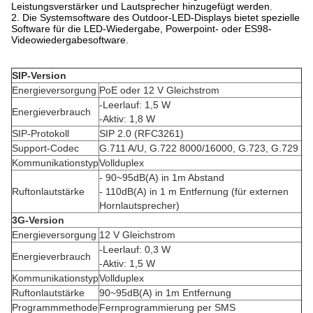
Leistungsverstärker und Lautsprecher hinzugefügt werden.
2. Die Systemsoftware des Outdoor-LED-Displays bietet spezielle
Software für die LED-Wiedergabe, Powerpoint- oder ES98-
Videowiedergabesoftware.
SIP-Version
Energieversorgung
PoE oder 12 V Gleichstrom
-Leerlauf: 1,5 W
Energieverbrauch
-Aktiv: 1,8 W
SIP-Protokoll
SIP 2.0 (RFC3261)
Support-Codec
G.711 A/U, G.722 8000/16000, G.723, G.729
Kommunikationstyp
Vollduplex
- 90~95dB(A) in 1m Abstand
Ruftonlautstärke
- 110dB(A) in 1 m Entfernung (für externen
Hornlautsprecher)
3G-Version
Energieversorgung
12 V Gleichstrom
-Leerlauf: 0,3 W
Energieverbrauch
-Aktiv: 1,5 W
Kommunikationstyp
Vollduplex
Ruftonlautstärke
90~95dB(A) in 1m Entfernung
Programmmethode
Fernprogrammierung per SMS