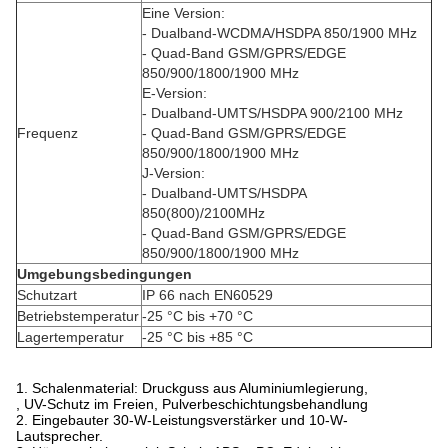
Eine Version:
- Dualband-WCDMA/HSDPA 850/1900 MHz
- Quad-Band GSM/GPRS/EDGE
850/900/1800/1900 MHz
E-Version:
- Dualband-UMTS/HSDPA 900/2100 MHz
Frequenz
- Quad-Band GSM/GPRS/EDGE
850/900/1800/1900 MHz
J-Version:
- Dualband-UMTS/HSDPA
850(800)/2100MHz
- Quad-Band GSM/GPRS/EDGE
850/900/1800/1900 MHz
Umgebungsbedingungen
Schutzart
IP 66 nach EN60529
Betriebstemperatur
-25 °C bis +70 °C
Lagertemperatur
-25 °C bis +85 °C
1. Schalenmaterial: Druckguss aus Aluminiumlegierung,
, UV-Schutz im Freien, Pulverbeschichtungsbehandlung
2. Eingebauter 30-W-Leistungsverstärker und 10-W-
Lautsprecher.