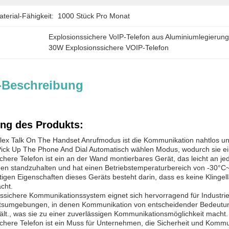
erial-Fähigkeit:
1000 Stück Pro Monat
Explosionssichere VoIP-Telefon aus Aluminiumlegierun
30W Explosionssichere VOIP-Telefon
-Beschreibung
ng des Produkts:
lex Talk On The Handset Anrufmodus ist die Kommunikation nahtlos und
ick Up The Phone And Dial Automatisch wählen Modus, wodurch sie ein
chere Telefon ist ein an der Wand montierbares Gerät, das leicht an je
en standzuhalten und hat einen Betriebstemperaturbereich von -30°C
rtigen Eigenschaften dieses Geräts besteht darin, dass es keine Klin
cht.
nssichere Kommunikationssystem eignet sich hervorragend für Industr
itsumgebungen, in denen Kommunikation von entscheidender Bedeutung 
lt., was sie zu einer zuverlässigen Kommunikationsmöglichkeit macht.
chere Telefon ist ein Muss für Unternehmen, die Sicherheit und Kommun