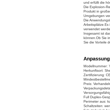
und erfüllt die h
Die Explosion-Re
Produkt in große
Umgebungen ver
Die Anwendungsbe
Arbeitsplätze.Es
verwendet werde
Insgesamt ist da
können.Ob Sie in
Sie die Vorteile 
Anpassung
Modellnummer: 
Herkunftsort: S
Zertifizierung:
Mindestbestellm
Preis: Verhandel
Verpackungsdeta
Versorgungsfähig
Full Duplex-Ges
Perimeter aus: 
Schaltzeiten: we