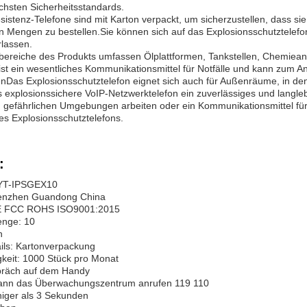
öchsten Sicherheitsstandards.
sistenz-Telefone sind mit Karton verpackt, um sicherzustellen, dass si
n Mengen zu bestellen.Sie können sich auf das Explosionsschutztelefo
lassen.
reiche des Produkts umfassen Ölplattformen, Tankstellen, Chemieanl
 ist ein wesentliches Kommunikationsmittel für Notfälle und kann zum A
nDas Explosionsschutztelefon eignet sich auch für Außenräume, in d
s explosionssichere VoIP-Netzwerktelefon ein zuverlässiges und langle
 gefährlichen Umgebungen arbeiten oder ein Kommunikationsmittel für A
des Explosionsschutztelefons.
:
YT-IPSGEX10
henzhen Guandong China
 CE FCC ROHS ISO9001:2015
enge: 10
n
ils: Kartonverpackung
keit: 1000 Stück pro Monat
präch auf dem Handy
kann das Überwachungszentrum anrufen 119 110
niger als 3 Sekunden