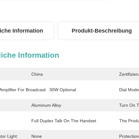
iche Information
Produkt-Beschreibung
iche Information
China
Zertifizier
 Amplifier For Broadcast:
30W Optional
Dial Mode
Aluminum Alloy
Turn On T
Full Duplex Talk On The Handset
The Prod
tor Light:
None
Protectio