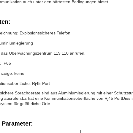
munikation auch unter den härtesten Bedingungen bietet.
ten:
eichnung: Explosionssicheres Telefon
luminiumlegierung
 das Überwachungszentrum 119 110 anrufen.
: IP65
zeige: keine
ionsoberfläche: Rj45-Port
ssichere Sprachgeräte sind aus Aluminiumlegierung mit einer Schutz
 ausrufen.Es hat eine Kommunikationsoberfläche von Rj45 PortDies is
stem für gefährliche Orte.
 Parameter: