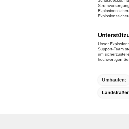
Schutzdeckel: h
Stromversorgun
Explosionssiche
Explosionssiche
Unterstütz
Unser Explosions
Support-Team st
um sicherzustelle
hochwertigen Ser
Umbauten:
Landstraßen-