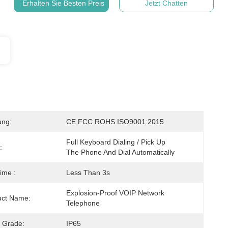
Erhalten Sie Besten Preis
Jetzt Chatten
ung:
CE FCC ROHS ISO9001:2015
Full Keyboard Dialing / Pick Up 
:
The Phone And Dial Automatically
ime :
Less Than 3s
Explosion-Proof VOIP Network 
uct Name:
Telephone
n Grade:
IP65