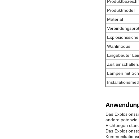
Produktbezeich
Produktmodell
Material
Verbindungsprot
Explosionssiche
Wählmodus
Eingebauter Lei
Zeit einschalten
Lampen mit Scha
Installationsme
Anwendung
Das Explosionss
andere potenziel
Richtungen stand
Das Explosionssc
Kommunikationsob