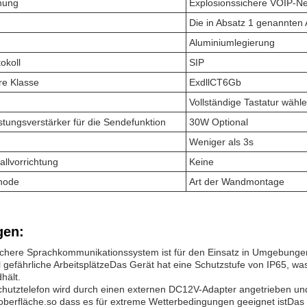
nung
Explosionssichere VOIP-Ne
Die in Absatz 1 genannten
Aluminiumlegierung
okoll
SIP
re Klasse
ExdllCT6Gb
Vollständige Tastatur wähl
stungsverstärker für die Sendefunktion
30W Optional
.
Weniger als 3s
llvorrichtung
Keine
thode
Art der Wandmontage
en:
ichere Sprachkommunikationssystem ist für den Einsatz in Umgebunge
l gefährliche ArbeitsplätzeDas Gerät hat eine Schutzstufe von IP65, wa
hält.
hutztelefon wird durch einen externen DC12V-Adapter angetrieben und
erfläche.so dass es für extreme Wetterbedingungen geeignet istDas Ge